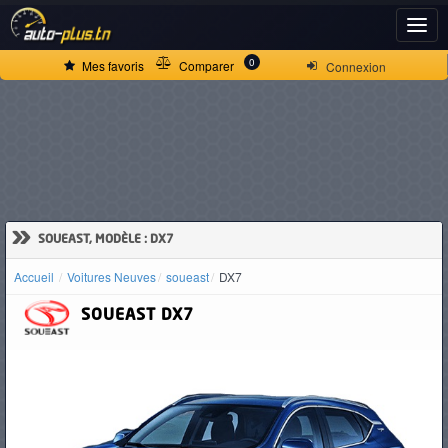
ACCUEIL
0
Mes favoris
Comparer
Connexion
ACTUALITÉS
VOITURES
NEUVES
»
SOUEAST, MODÈLE : DX7
Accueil
Voitures Neuves
soueast
DX7
VOITURES
SOUEAST
DX7
D'OCCASION
CAMIONS