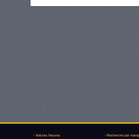
› Voitures Neuves
› Recherche par marq