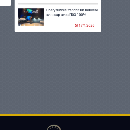
Chery tunisie franchit un nouveau
avec cap avec l’i03 100%…
17/4/2026
Volants d’or, 8ᵉ édition en
partenariat avec totalenergies
marketing tunisie…
10/2/2026
Kia accélère l’électrification en
tunisie avec le lancement du
tout…
14/1/2026
Nimr tunisie lance l’ère de la
mobilité durable avec la…
22/12/2025
Lg dévoile l’avenir de la mobilité
grâce à des solutions…