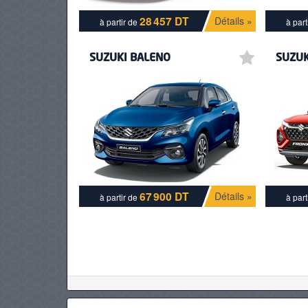
28 457 DT
Détails »
à partir de
à part
PNEUS
SUZUKI BALENO
SUZUK
67 900 DT
Détails »
à partir de
à part