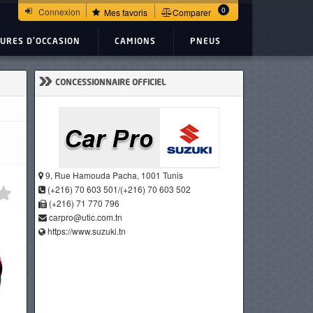
0
Connexion
Mes favoris
Comparer
TURES D'OCCASION
CAMIONS
PNEUS
»
CONCESSIONNAIRE OFFICIEL
9, Rue Hamouda Pacha, 1001 Tunis
(+216) 70 603 501/(+216) 70 603 502
(+216) 71 770 796
carpro@utic.com.tn
https://www.suzuki.tn