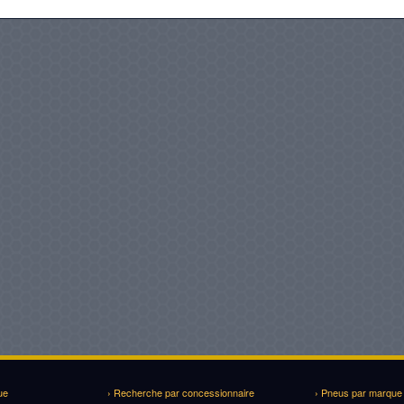
ue
› Recherche par concessionnaire
› Pneus par marque