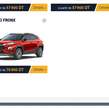
57 900 DT
57 900 DT
Détails »
Détail
ir de
à partir de
I FRONX
76 900 DT
Détails »
ir de