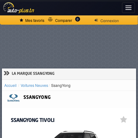
ACCUEIL
0
Mes favoris
Comparer
Connexion
ACTUALITÉS
VOITURES
NEUVES
»
LA MARQUE SSANGYONG
Accueil
Voitures Neuves
SsangYong
VOITURES
SSANGYONG
D'OCCASION
SSANGYONG TIVOLI
CAMIONS