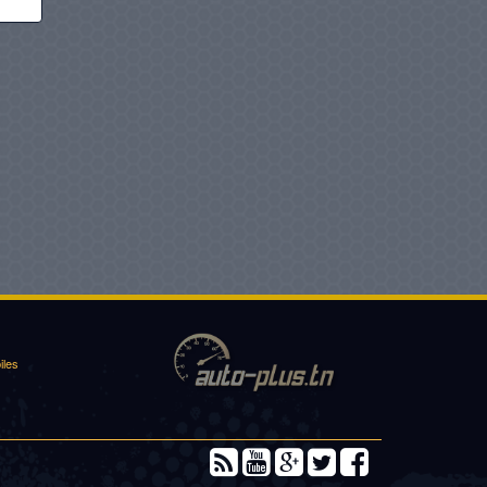
Volants d’or, 8ᵉ édition en
partenariat avec totalenergies
marketing tunisie…
10/2/2026
Kia accélère l’électrification en
tunisie avec le lancement du
tout…
14/1/2026
Nimr tunisie lance l’ère de la
mobilité durable avec la…
22/12/2025
Lg dévoile l’avenir de la mobilité
grâce à des solutions…
iles
21/12/2025
«hyundai care days» sont de
retour
20/11/2025