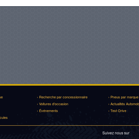
ue
› Recherche par concessionnaire
› Pneus par marque
› Voitures d'occasion
› Actualités Automob
› Événements
› Test-Drive
cules
Suivez nous sur