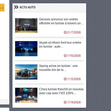
»
s »
ACTU AUTO
Genesis annonce son entrée
officielle en tunisie à travers un…
21/7/2026
Voyah et mhero font leur entrée
en tunisie : auto…
17/6/2026
Xpeng arrive en tunisie : une
nouvelle ère de la…
11/5/2026
Chery tunisie franchit un nouveau
avec cap avec l’i03 100%…
17/4/2026