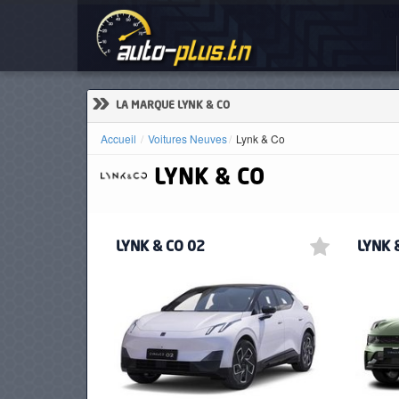
Voi
ACCUEIL
ACTUALITÉS
»
LA MARQUE LYNK & CO
Accueil
Voitures Neuves
Lynk & Co
LYNK & CO
VOITURES
NEUVES
LYNK & CO 02
LYNK 
VOITURES
D'OCCASION
CAMIONS