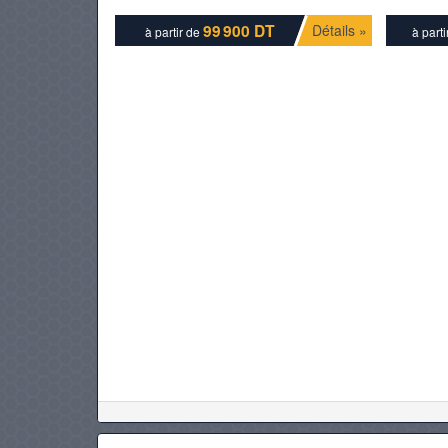
99 900 DT
Détails »
à partir de
à part
PNEUS