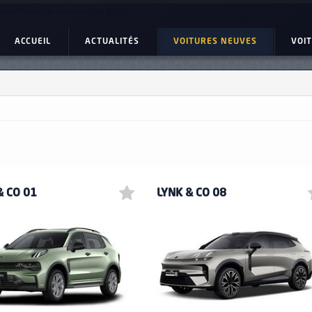
ture Neuve : la marque Lynk & Co
ACCUEIL
ACTUALITÉS
VOITURES NEUVES
VOI
& CO 01
LYNK & CO 08