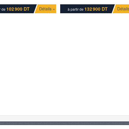
102 900 DT
132 900 DT
Détails »
Détail
ir de
à partir de