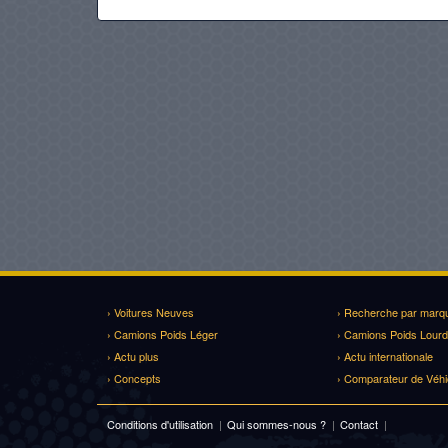
› Voitures Neuves
› Recherche par marq
› Camions Poids Léger
› Camions Poids Lourd
› Actu plus
› Actu internationale
› Concepts
› Comparateur de Véhi
Conditions d'utilisation
|
Qui sommes-nous ?
|
Contact
|