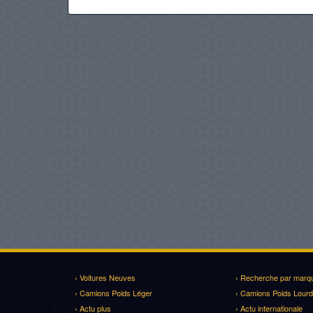
› Voitures Neuves
› Recherche par marq
› Camions Poids Léger
› Camions Poids Lourd
› Actu plus
› Actu internationale