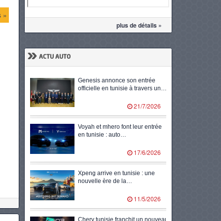
s »
plus de détails »
»
ACTU AUTO
Genesis annonce son entrée
officielle en tunisie à travers un…
21/7/2026
Voyah et mhero font leur entrée
en tunisie : auto…
17/6/2026
Xpeng arrive en tunisie : une
nouvelle ère de la…
11/5/2026
Chery tunisie franchit un nouveau