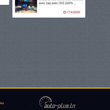
avec cap avec l’i03 100%…
17/4/2026
Volants d’or, 8ᵉ édition en
partenariat avec totalenergies
marketing tunisie…
10/2/2026
Kia accélère l’électrification en
tunisie avec le lancement du
tout…
14/1/2026
Nimr tunisie lance l’ère de la
mobilité durable avec la…
22/12/2025
Lg dévoile l’avenir de la mobilité
grâce à des solutions…
iles
21/12/2025