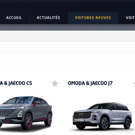
ture Neuve : la marque Omoda & Jaecoo
ACCUEIL
ACTUALITÉS
VOITURES NEUVES
VOI
 & JAECOO C5
OMODA & JAECOO J7