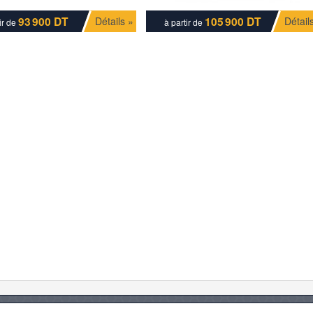
93 900 DT
105 900 DT
Détails »
Détail
ir de
à partir de