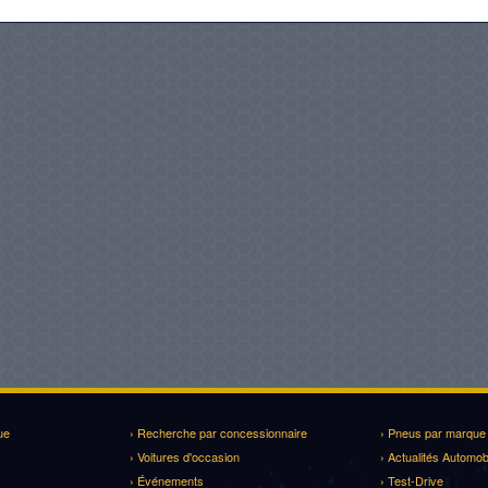
ue
› Recherche par concessionnaire
› Pneus par marque
› Voitures d'occasion
› Actualités Automob
› Événements
› Test-Drive