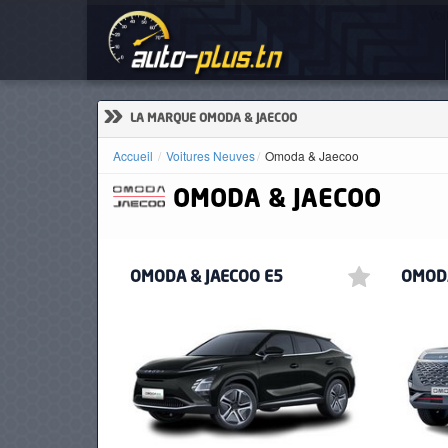
Voi
ACCUEIL
ACTUALITÉS
»
LA MARQUE OMODA & JAECOO
Accueil
Voitures Neuves
Omoda & Jaecoo
OMODA & JAECOO
VOITURES
NEUVES
OMODA & JAECOO E5
OMODA
VOITURES
D'OCCASION
CAMIONS