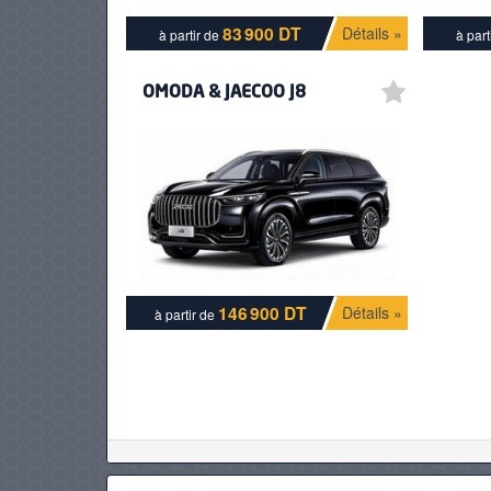
83 900 DT
Détails »
à partir de
à part
PNEUS
OMODA & JAECOO J8
146 900 DT
Détails »
à partir de