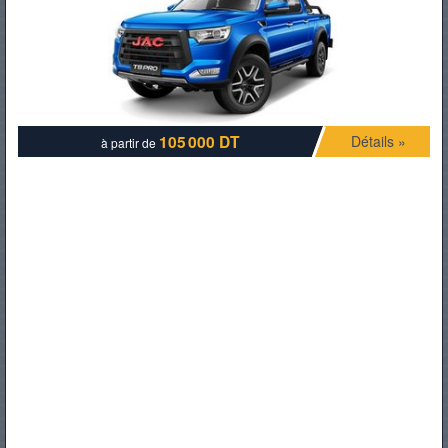
PNEUS
105 000 DT
Détails »
à partir de