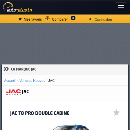
ACCUEIL
0
Mes favoris
Comparer
Connexion
ACTUALITÉS
VOITURES
NEUVES
»
LA MARQUE JAC
Accueil
Voitures Neuves
JAC
VOITURES
JAC
D'OCCASION
JAC T8 PRO DOUBLE CABINE
CAMIONS