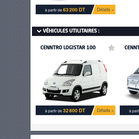
63 200 DT
Détails »
à partir de
PNEUS
VÉHICULES UTILITAIRES :
CENNTRO LOGISTAR 100
CENNT
32 800 DT
Détails »
à partir de
à part