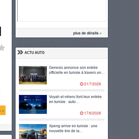
plus de détails »
»
ACTU AUTO
Genesis annonce son entrée
officielle en tunisie à travers un…
21/7/2026
Voyah et mhero font leur entrée
en tunisie : auto…
s »
17/6/2026
Xpeng arrive en tunisie : une
nouvelle ère de la…