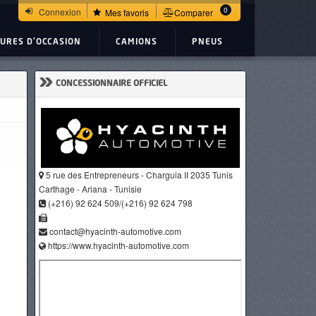
0
Connexion
Mes favoris
Comparer
TURES D'OCCASION
CAMIONS
PNEUS
»
CONCESSIONNAIRE OFFICIEL
5 rue des Entrepreneurs - Charguia II 2035 Tunis
Carthage - Ariana - Tunisie
(+216) 92 624 509/(+216) 92 624 798
contact@hyacinth-automotive.com
https://www.hyacinth-automotive.com