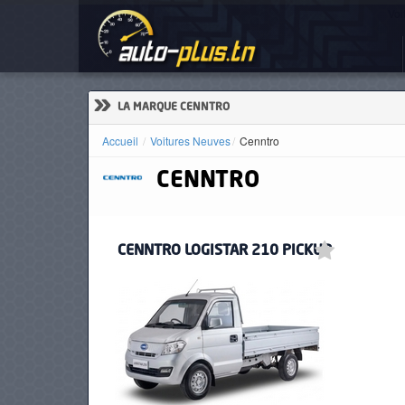
Voi
ACCUEIL
ACTUALITÉS
»
LA MARQUE CENNTRO
Accueil
Voitures Neuves
Cenntro
CENNTRO
VOITURES
NEUVES
CENNTRO LOGISTAR 210 PICKUP
VOITURES
D'OCCASION
CAMIONS