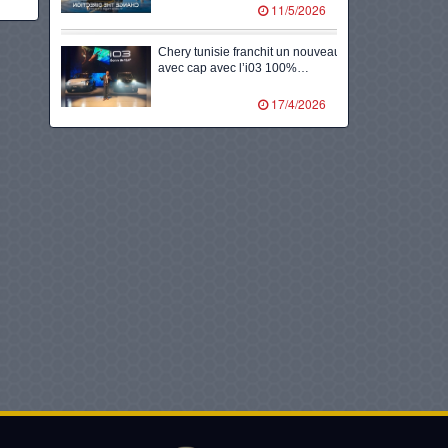
11/5/2026
Chery tunisie franchit un nouveau
avec cap avec l’i03 100%…
17/4/2026
Volants d’or, 8ᵉ édition en
partenariat avec totalenergies
marketing tunisie…
10/2/2026
Kia accélère l’électrification en
tunisie avec le lancement du
tout…
14/1/2026
Nimr tunisie lance l’ère de la
mobilité durable avec la…
22/12/2025
Lg dévoile l’avenir de la mobilité
grâce à des solutions…