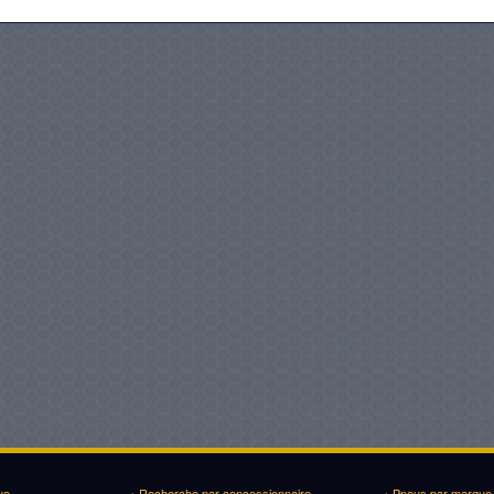
ue
› Recherche par concessionnaire
› Pneus par marque