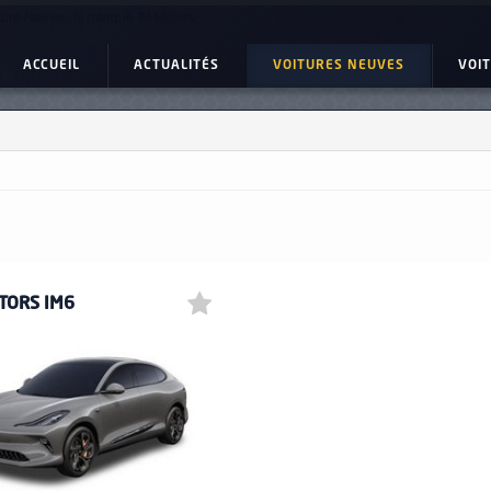
ture Neuve : la marque IM Motors
ACCUEIL
ACTUALITÉS
VOITURES NEUVES
VOI
TORS IM6