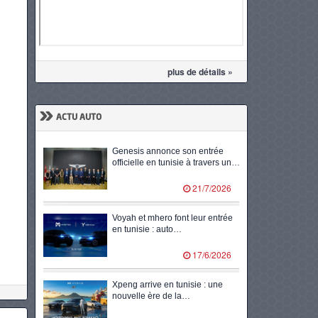
plus de détails »
»
ACTU AUTO
Genesis annonce son entrée
officielle en tunisie à travers un…
21/7/2026
Voyah et mhero font leur entrée
en tunisie : auto…
17/6/2026
Xpeng arrive en tunisie : une
nouvelle ère de la…