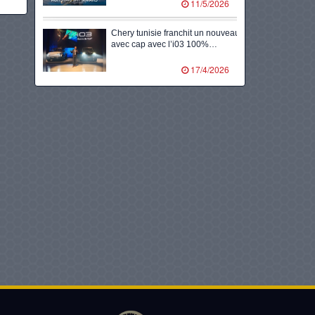
11/5/2026
Chery tunisie franchit un nouveau
avec cap avec l’i03 100%…
17/4/2026
Volants d’or, 8ᵉ édition en
partenariat avec totalenergies
marketing tunisie…
10/2/2026
Kia accélère l’électrification en
tunisie avec le lancement du
tout…
14/1/2026
Nimr tunisie lance l’ère de la
mobilité durable avec la…
22/12/2025
Lg dévoile l’avenir de la mobilité
grâce à des solutions…