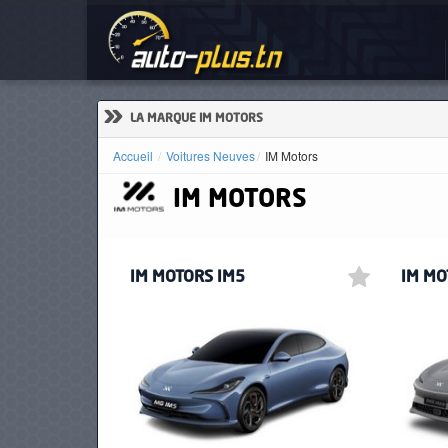
Voi
ACCUEIL
ACTUALITÉS
»
LA MARQUE IM MOTORS
Accueil
Voitures Neuves
IM Motors
IM MOTORS
VOITURES
NEUVES
IM MOTORS IM5
IM MO
VOITURES
D'OCCASION
CAMIONS