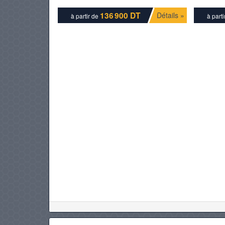
136 900 DT
Détails »
à partir de
à part
PNEUS