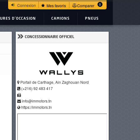
0
Connexion
Mes favoris
Comparer
TURES D'OCCASION
CAMIONS
PNEUS
»
CONCESSIONNAIRE OFFICIEL
Portail de Carthage, Ain Zaghouan Nord
(+216) 92 483 417
info@immotors.tn
https://immotors.tn