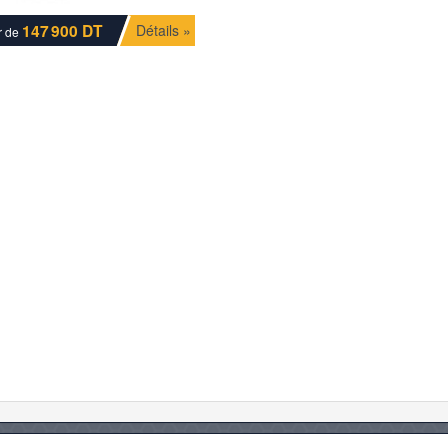
147 900 DT
Détails »
ir de