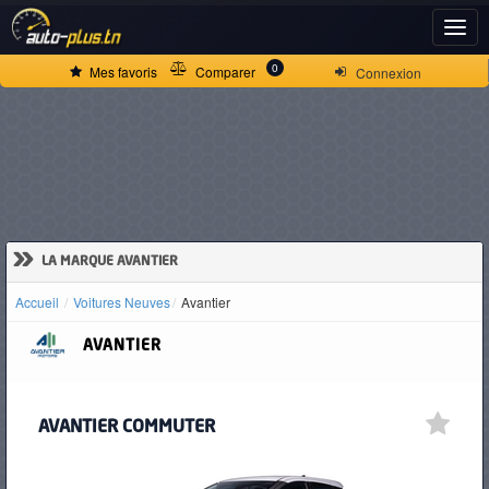
ACCUEIL
0
Mes favoris
Comparer
Connexion
ACTUALITÉS
VOITURES
NEUVES
»
LA MARQUE AVANTIER
Accueil
Voitures Neuves
Avantier
VOITURES
AVANTIER
D'OCCASION
AVANTIER COMMUTER
CAMIONS