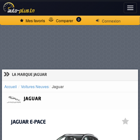
ACCUEIL
0
Mes favoris
Comparer
Connexion
ACTUALITÉS
VOITURES
NEUVES
»
LA MARQUE JAGUAR
Accueil
Voitures Neuves
Jaguar
VOITURES
JAGUAR
D'OCCASION
JAGUAR E-PACE
CAMIONS