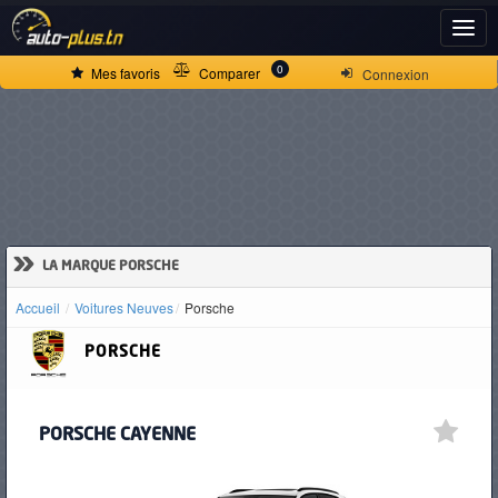
ACCUEIL
0
Mes favoris
Comparer
Connexion
ACTUALITÉS
VOITURES
NEUVES
»
LA MARQUE PORSCHE
Accueil
Voitures Neuves
Porsche
VOITURES
PORSCHE
D'OCCASION
PORSCHE CAYENNE
CAMIONS