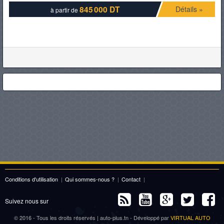
845 000 DT
Détails »
à partir de
Conditions d'utilisation
|
Qui sommes-nous ?
|
Contact
|
Suivez nous sur
© 2016 - Tous les droits réservés | auto-plus.tn - Développé par
VIRTUAL AUTO