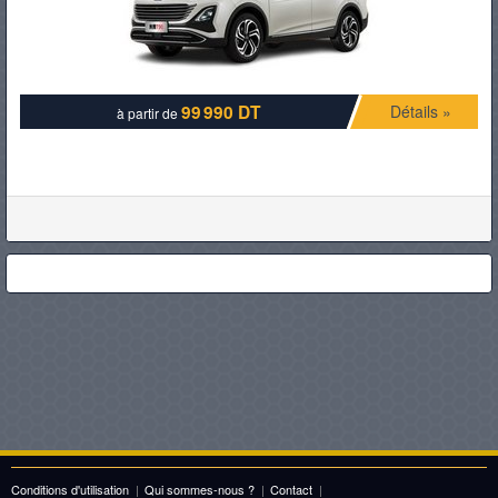
99 990 DT
Détails »
à partir de
Conditions d'utilisation
|
Qui sommes-nous ?
|
Contact
|