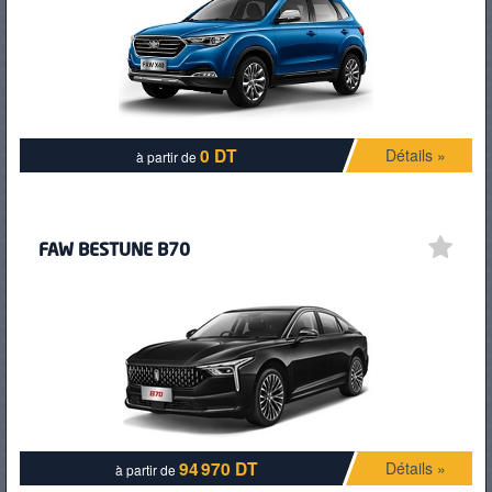
PNEUS
0 DT
Détails »
à partir de
FAW BESTUNE B70
94 970 DT
Détails »
à partir de