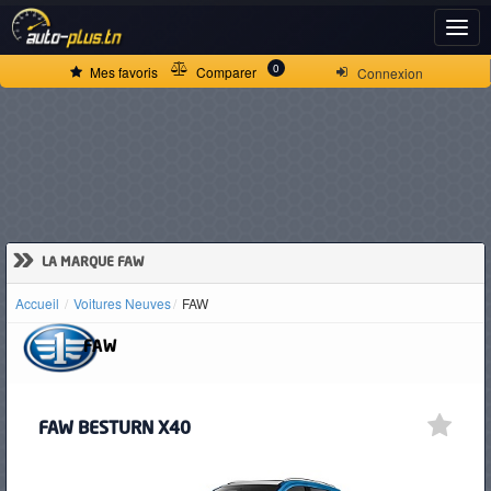
ACCUEIL
0
Mes favoris
Comparer
Connexion
ACTUALITÉS
VOITURES
NEUVES
»
LA MARQUE FAW
Accueil
Voitures Neuves
FAW
VOITURES
FAW
D'OCCASION
FAW BESTURN X40
CAMIONS