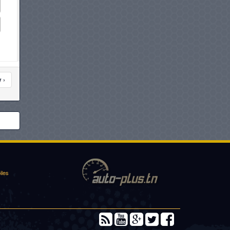
 ›
iles