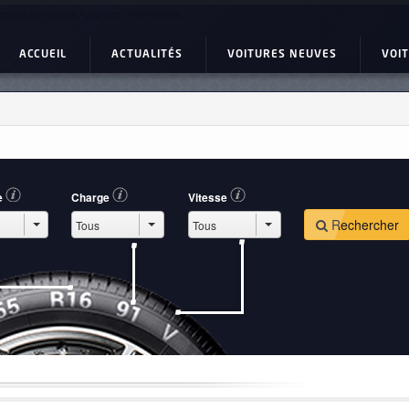
ques de pneus Auto par dimensions
ACCUEIL
ACTUALITÉS
VOITURES NEUVES
VOI
e
Charge
Vitesse
Rechercher