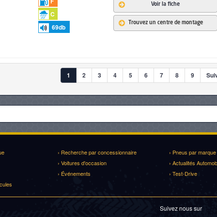
F
Voir la fiche
C
Trouvez un centre de montage
69
db
1
2
3
4
5
6
7
8
9
Suiv
ue
› Recherche par concessionnaire
› Pneus par marque
› Voitures d'occasion
› Actualités Automob
› Événements
› Test-Drive
cules
Suivez nous sur