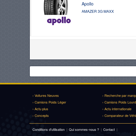
Apollo
AMAZER 3G MAXX
› Voitures Neuves
› Recherche par marq
› Camions Poids Léger
› Camions Poids Lourd
› Actu plus
› Actu internationale
› Concepts
› Comparateur de Véhi
Conditions d'utilisation
|
Qui sommes-nous ?
|
Contact
|