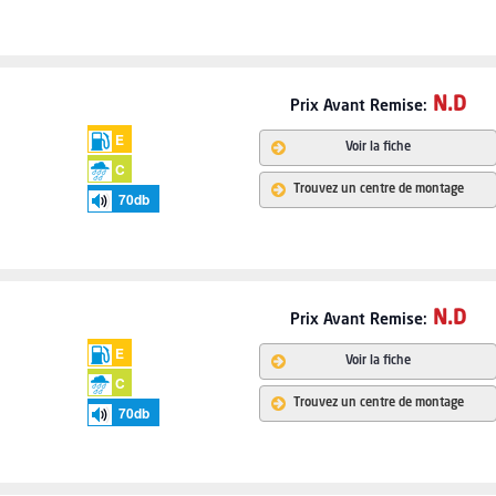
N.D
Prix Avant Remise:
E
Voir la fiche
C
Trouvez un centre de montage
70
db
N.D
Prix Avant Remise:
E
Voir la fiche
C
Trouvez un centre de montage
70
db