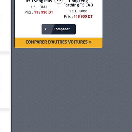
BYD Song Plus
DongFeng
BMW serie
Forthing T5 EVO
1.5 L DM-i
520i Loun
1.5 L Turbo
Prix :
115 990 DT
Prix :
249 90
Prix :
118 900 DT
Comparer
COMPARER D'AUTRES VOITURES »