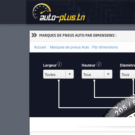
Mar
ACCUEIL
ACTUALITÉS
»
MARQUES DE PNEUS AUTO PAR DIMENSIONS :
Accueil
Marques de pneus Auto
Par dimensions
VOITURES
Largeur
Hauteur
Diamètr
NEUVES
VOITURES
D'OCCASION
CAMIONS