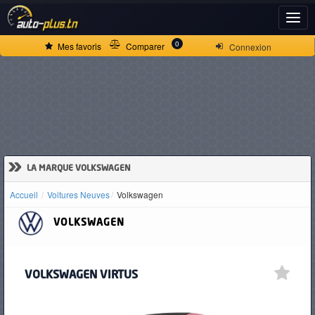
ACCUEIL
0
Mes favoris
Comparer
Connexion
ACTUALITÉS
VOITURES
NEUVES
»
LA MARQUE VOLKSWAGEN
Accueil
Voitures Neuves
Volkswagen
VOITURES
VOLKSWAGEN
D'OCCASION
VOLKSWAGEN VIRTUS
CAMIONS