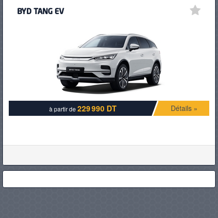
BYD TANG EV
229 990 DT
Détails »
à partir de