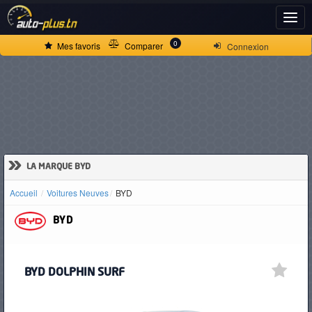
ACCUEIL
0
Mes favoris
Comparer
Connexion
ACTUALITÉS
VOITURES
NEUVES
»
LA MARQUE BYD
Accueil
Voitures Neuves
BYD
VOITURES
BYD
D'OCCASION
BYD DOLPHIN SURF
CAMIONS