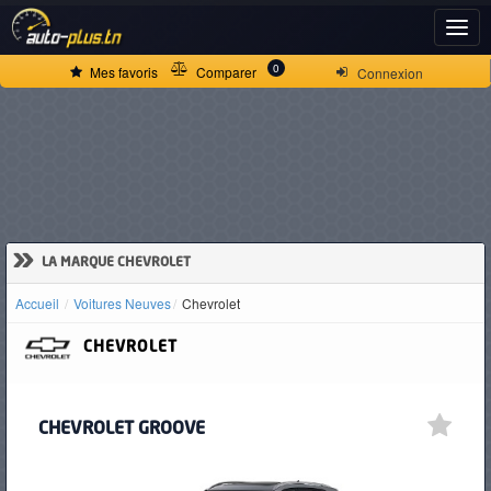
ACCUEIL
0
Mes favoris
Comparer
Connexion
ACTUALITÉS
VOITURES
NEUVES
»
LA MARQUE CHEVROLET
Accueil
Voitures Neuves
Chevrolet
VOITURES
CHEVROLET
D'OCCASION
CHEVROLET GROOVE
CAMIONS