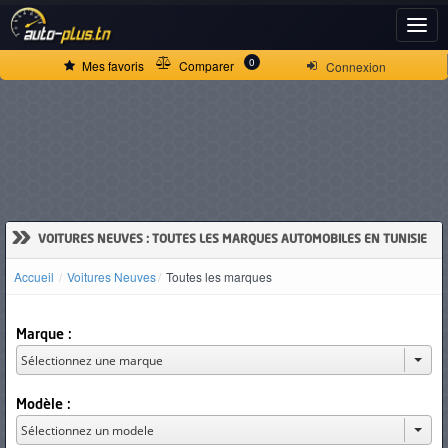
ACCUEIL
0
Mes favoris
Comparer
Connexion
ACTUALITÉS
VOITURES
NEUVES
»
VOITURES NEUVES : TOUTES LES MARQUES AUTOMOBILES EN TUNISIE
Accueil
Voitures Neuves
Toutes les marques
VOITURES
D'OCCASION
Marque :
CAMIONS
Modèle :