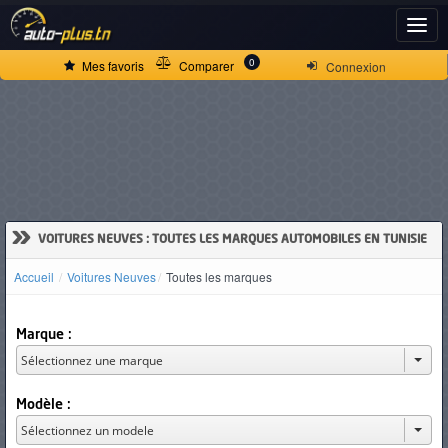
ACCUEIL
0
Mes favoris
Comparer
Connexion
ACTUALITÉS
VOITURES
NEUVES
»
VOITURES NEUVES : TOUTES LES MARQUES AUTOMOBILES EN TUNISIE
Accueil
Voitures Neuves
Toutes les marques
VOITURES
D'OCCASION
Marque :
CAMIONS
Modèle :