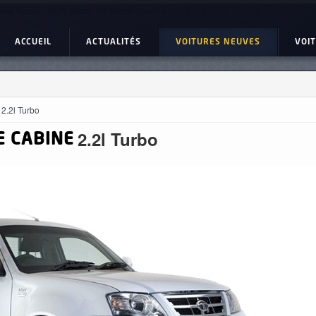
ture Neuve : TATA Xenon X2 Simple Cabine 2.2l Turbo
ACCUEIL
ACTUALITÉS
VOITURES NEUVES
VOI
2.2l Turbo
2.2l Turbo
E CABINE