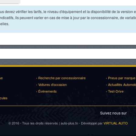
s devez vérifier les tarifs, le niveau d'équipement et la disponibilité de la version e
dicatifs, ils peuvent varier en cas de mise à jour par le concessionnaire, de variat
elles.
ue
› Recherche par concessionnaire
› Pneus par marque
› Voitures d'occasion
› Actualités Automob
› Événements
› Test-Drive
cules
Suivez nous sur
© 2016 - Tous les droits réservés | auto-plus.tn - Développé par
VIRTUAL AUTO