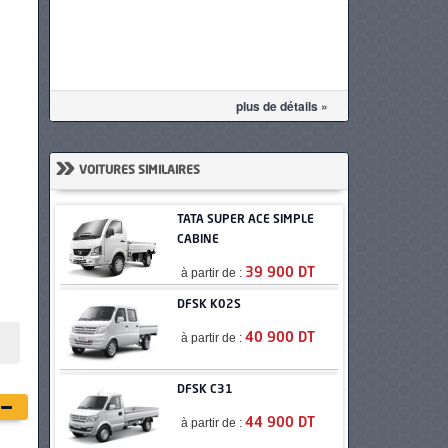
plus de détails »
»
VOITURES SIMILAIRES
TATA SUPER ACE SIMPLE
CABINE
à partir de :
39 900 DT
DFSK K02S
à partir de :
40 900 DT
DFSK C31
à partir de :
44 900 DT