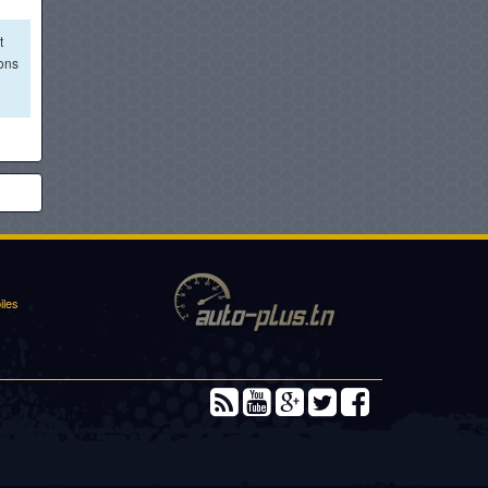
t
ions
iles