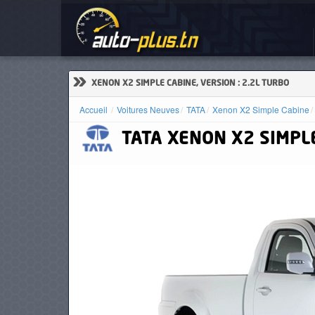
Voi
ACCUEIL
ACTUALITÉS
»
XENON X2 SIMPLE CABINE, VERSION : 2.2L TURBO
Accueil
Voitures Neuves
TATA
Xenon X2 Simple Cabine
TATA
XENON X2 SIMPL
VOITURES
NEUVES
VOITURES
D'OCCASION
CAMIONS