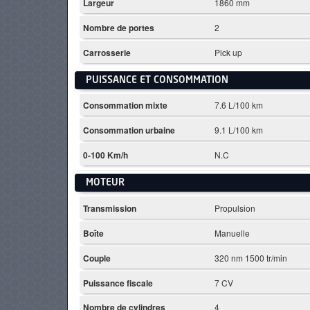
Largeur
1860 mm
Nombre de portes
2
Carrosserie
Pick up
PUISSANCE ET CONSOMMATION
Consommation mixte
7.6 L/100 km
Consommation urbaine
9.1 L/100 km
0-100 Km/h
N.C
MOTEUR
Transmission
Propulsion
Boîte
Manuelle
Couple
320 nm 1500 tr/min
Puissance fiscale
7 CV
Nombre de cylindres
4