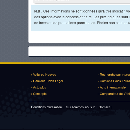
N.B :
Ces informations ne sont données qu'à titre indicatif, vou
des options avec le concessionnaire. Les prix indiqués sont in
de taxes ou de promotions ponctuelles. Photos non contractu
› Voitures Neuves
› Recherche par marq
› Camions Poids Léger
› Camions Poids Lourd
› Actu plus
› Actu internationale
› Concepts
› Comparateur de Véhi
Conditions d'utilisation
|
Qui sommes-nous ?
|
Contact
|