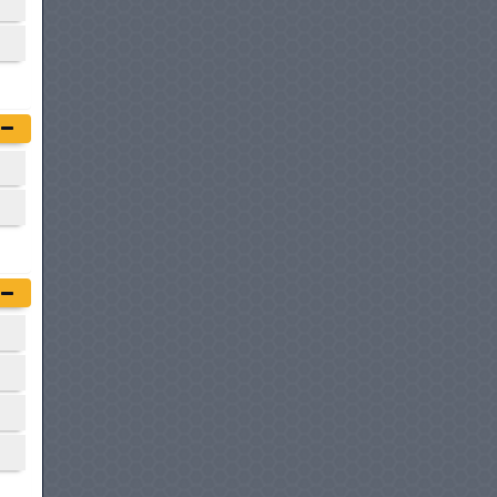
PEUGEOT LANDTREK
SIMPLE CABINE
à partir de :
70 490 DT
FOTON TUNLAND G7
SIMPLE CABINE
à partir de :
72 700 DT
TATA XENON X2 DOUBLE
CABINE 4X2
à partir de :
74 900 DT