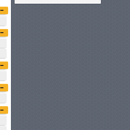
CHANGAN STAR TRUCK
DOUBLE CABINE
à partir de :
49 900 DT
DFSK C32
à partir de :
52 900 DT
FOTON TM5 3.4T CHASSIS
CABINE
à partir de :
58 300 DT
CENNTRO LOGISTAR 210
PICKUP
à partir de :
63 200 DT
JMC VIGUS SIMPLE CABINE
à partir de :
69 900 DT