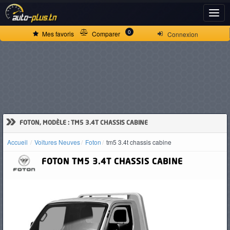
ACCUEIL
0
Mes favoris
Comparer
Connexion
ACTUALITÉS
VOITURES
NEUVES
»
FOTON, MODÈLE : TM5 3.4T CHASSIS CABINE
Accueil
Voitures Neuves
Foton
tm5 3.4t chassis cabine
VOITURES
FOTON
TM5 3.4T CHASSIS CABINE
D'OCCASION
CAMIONS