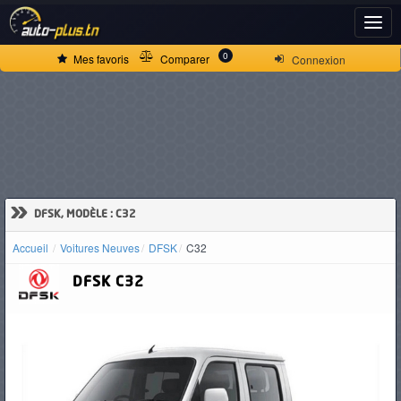
ACCUEIL
0
Mes favoris
Comparer
Connexion
ACTUALITÉS
VOITURES
NEUVES
»
DFSK, MODÈLE : C32
Accueil
Voitures Neuves
DFSK
C32
VOITURES
DFSK
C32
D'OCCASION
CAMIONS