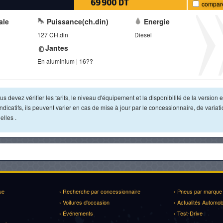
69 900 DT
compar
ale
Puissance(ch.din)
Energie
127 CH.din
Diesel
Jantes
En aluminium | 16??
s devez vérifier les tarifs, le niveau d'équipement et la disponibilité de la version e
dicatifs, ils peuvent varier en cas de mise à jour par le concessionnaire, de variat
lles .
ue
› Recherche par concessionnaire
› Pneus par marque
› Voitures d'occasion
› Actualités Automob
› Événements
› Test-Drive