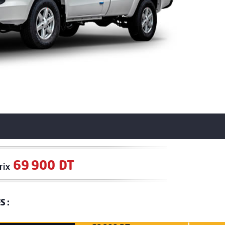
69 900 DT
rix
S :