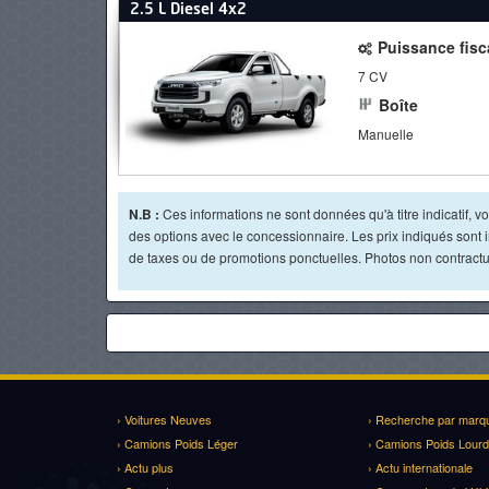
2.5 L Diesel 4x2
Puissance fisc
7 CV
Boîte
Manuelle
N.B :
Ces informations ne sont données qu'à titre indicatif, vou
des options avec le concessionnaire. Les prix indiqués sont in
de taxes ou de promotions ponctuelles. Photos non contractue
› Voitures Neuves
› Recherche par marq
› Camions Poids Léger
› Camions Poids Lourd
› Actu plus
› Actu internationale