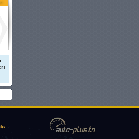
er
à partir de :
58 900 DT
CENNTRO LOGISTAR 210
PICKUP
à partir de :
63 200 DT
PEUGEOT LANDTREK
SIMPLE CABINE
à partir de :
70 490 DT
t
ions
FOTON TUNLAND G7
SIMPLE CABINE
à partir de :
72 700 DT
TATA XENON X2 DOUBLE
CABINE 4X2
à partir de :
74 900 DT
GWM WINGLE 5 SIMPLE
iles
CABINE
à partir de :
80 900 DT