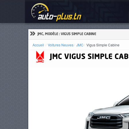
Voi
ACCUEIL
ACTUALITÉS
»
JMC, MODÈLE : VIGUS SIMPLE CABINE
Accueil
Voitures Neuves
JMC
Vigus Simple Cabine
JMC
VIGUS SIMPLE CAB
VOITURES
NEUVES
VOITURES
D'OCCASION
CAMIONS