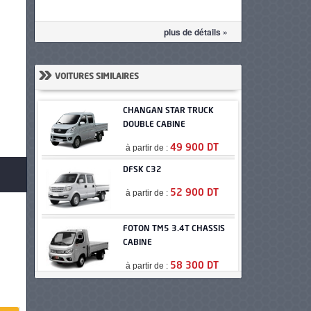
plus de détails »
»
VOITURES SIMILAIRES
CHANGAN STAR TRUCK
DOUBLE CABINE
à partir de :
49 900 DT
DFSK C32
à partir de :
52 900 DT
FOTON TM5 3.4T CHASSIS
CABINE
à partir de :
58 300 DT
TATA XENON X2 SIMPLE
CABINE