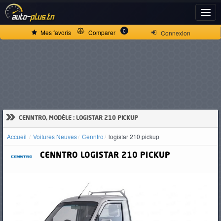
ACCUEIL
0
Mes favoris
Comparer
Connexion
ACTUALITÉS
VOITURES
NEUVES
»
CENNTRO, MODÈLE : LOGISTAR 210 PICKUP
Accueil
Voitures Neuves
Cenntro
logistar 210 pickup
VOITURES
CENNTRO
LOGISTAR 210 PICKUP
D'OCCASION
CAMIONS