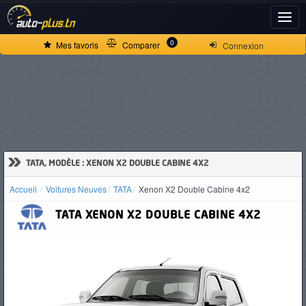
ACCUEIL
0
Mes favoris
Comparer
Connexion
ACTUALITÉS
VOITURES
NEUVES
»
TATA, MODÈLE : XENON X2 DOUBLE CABINE 4X2
Accueil
Voitures Neuves
TATA
Xenon X2 Double Cabine 4x2
VOITURES
TATA
XENON X2 DOUBLE CABINE 4X2
D'OCCASION
CAMIONS