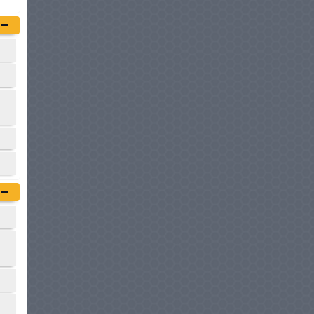
à partir de :
379 900 DT
PORSCHE CAYENNE E-
HYBRID
à partir de :
395 000 DT
PORSCHE CAYENNE
ELECTRIC
à partir de :
398 000 DT
MERCEDES-BENZ EQE SUV
à partir de :
399 900 DT
PORSCHE CAYENNE E-
HYBRID COUPÉ
à partir de :
405 000 DT
LAND ROVER RANGE
ROVER SPORT
à partir de :
424 900 DT