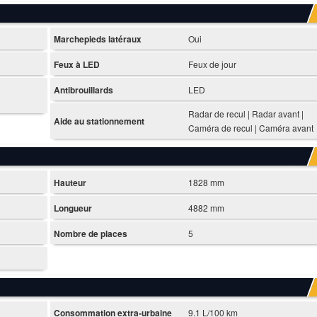
Marchepieds latéraux
Oui
Feux à LED
Feux de jour
Antibrouillards
LED
Radar de recul | Radar avant |
Aide au stationnement
Caméra de recul | Caméra avant
Hauteur
1828 mm
Longueur
4882 mm
Nombre de places
5
Consommation extra-urbaine
9.1 L/100 km