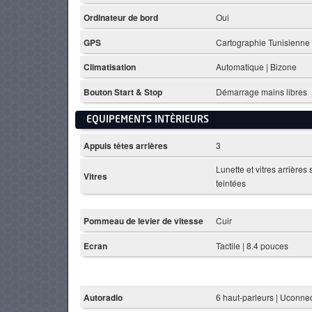
Ordinateur de bord
Oui
GPS
Cartographie Tunisienne
Climatisation
Automatique | Bizone
Bouton Start & Stop
Démarrage mains libres
EQUIPEMENTS INTÈRIEURS
Appuis têtes arrières
3
Lunette et vitres arrières 
Vitres
teintées
Pommeau de levier de vitesse
Cuir
Ecran
Tactile | 8.4 pouces
Autoradio
6 haut-parleurs | Uconne