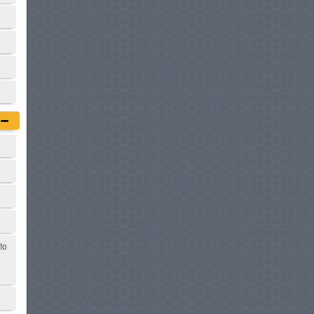
JAGUAR F-PACE
à partir de :
425 000 DT
to