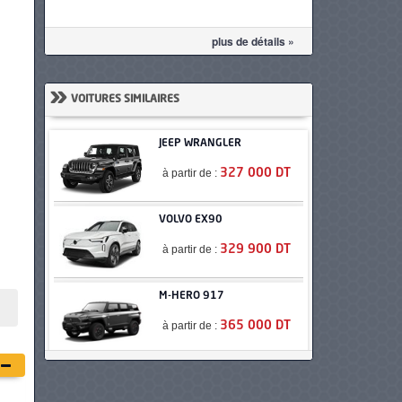
plus de détails »
»
VOITURES SIMILAIRES
JEEP WRANGLER
à partir de :
327 000 DT
VOLVO EX90
à partir de :
329 900 DT
M-HERO 917
à partir de :
365 000 DT
BMW X5 HYBRIDE