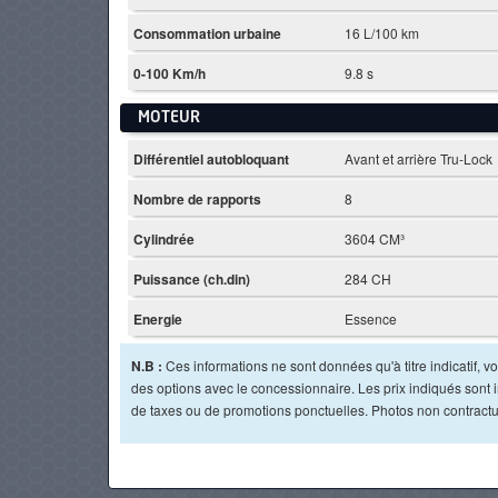
Consommation urbaine
16 L/100 km
0-100 Km/h
9.8 s
MOTEUR
Différentiel autobloquant
Avant et arrière Tru-Lock
Nombre de rapports
8
Cylindrée
3604 CM³
Puissance (ch.din)
284 CH
Energie
Essence
N.B :
Ces informations ne sont données qu'à titre indicatif, vou
des options avec le concessionnaire. Les prix indiqués sont in
de taxes ou de promotions ponctuelles. Photos non contractu