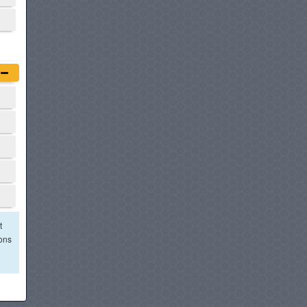
t
ions