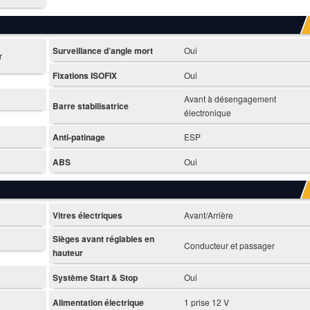
Surveillance d’angle mort
Oui
r
Fixations ISOFIX
Oui
Avant à désengagement
Barre stabilisatrice
électronique
Anti-patinage
ESP
ABS
Oui
Vitres électriques
Avant/Arrière
Sièges avant réglables en
Conducteur et passager
hauteur
Système Start & Stop
Oui
Alimentation électrique
1 prise 12 V