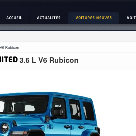
ture Neuve : Jeep Wrangler Unlimited 3.6 L V6 Rubicon
ACCUEIL
ACTUALITÉS
VOITURES NEUVES
VOI
 V6 Rubicon
3.6 L V6 Rubicon
ITED