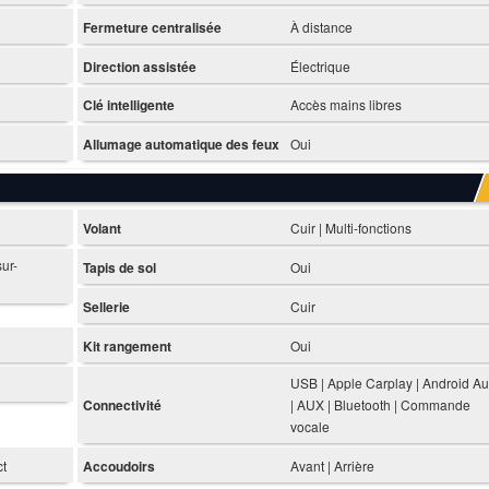
Fermeture centralisée
À distance
Direction assistée
Électrique
Clé intelligente
Accès mains libres
Allumage automatique des feux
Oui
Volant
Cuir | Multi-fonctions
sur-
Tapis de sol
Oui
Sellerie
Cuir
Kit rangement
Oui
USB | Apple Carplay | Android Au
Connectivité
| AUX | Bluetooth | Commande
vocale
ct
Accoudoirs
Avant | Arrière