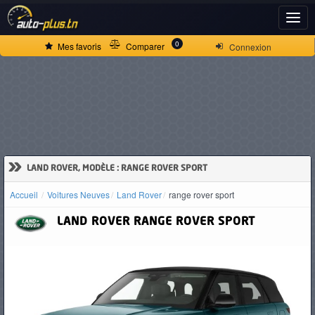
ACCUEIL
0
Mes favoris
Comparer
Connexion
ACTUALITÉS
VOITURES
NEUVES
»
LAND ROVER, MODÈLE : RANGE ROVER SPORT
Accueil
Voitures Neuves
Land Rover
range rover sport
VOITURES
LAND ROVER
RANGE ROVER SPORT
D'OCCASION
CAMIONS