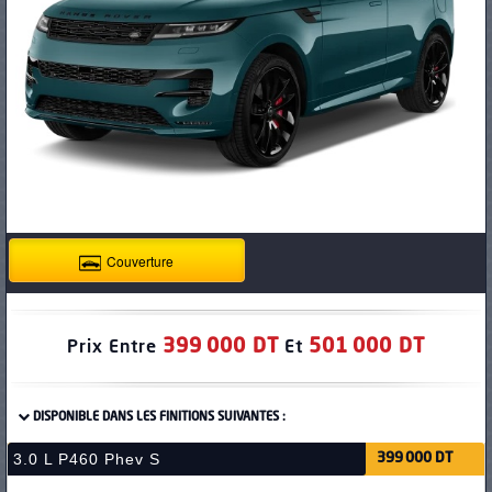
PNEUS
Couverture
399 000 DT
501 000 DT
Prix Entre
Et
DISPONIBLE DANS LES FINITIONS SUIVANTES :
3.0 L P460 Phev S
399 000 DT