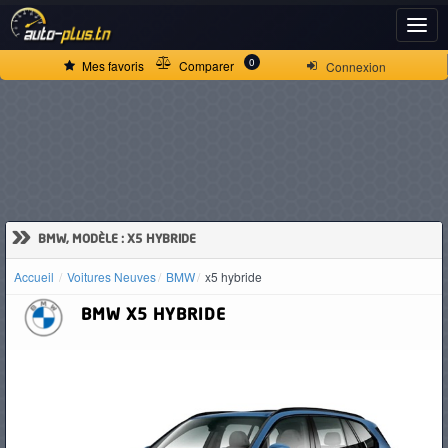
ACCUEIL
0
Mes favoris
Comparer
Connexion
ACTUALITÉS
VOITURES
NEUVES
»
BMW, MODÈLE : X5 HYBRIDE
Accueil
Voitures Neuves
BMW
x5 hybride
VOITURES
BMW
X5 HYBRIDE
D'OCCASION
CAMIONS