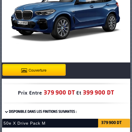
PNEUS
Couverture
379 900 DT
399 900 DT
Prix Entre
Et
DISPONIBLE DANS LES FINITIONS SUIVANTES :
50e X Drive Pack M
379 900 DT