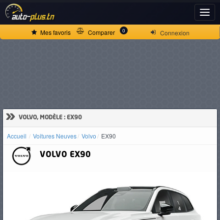
ACCUEIL
0
Mes favoris
Comparer
Connexion
ACTUALITÉS
VOITURES
NEUVES
»
VOLVO, MODÈLE : EX90
Accueil
Voitures Neuves
Volvo
EX90
VOITURES
VOLVO
EX90
D'OCCASION
CAMIONS