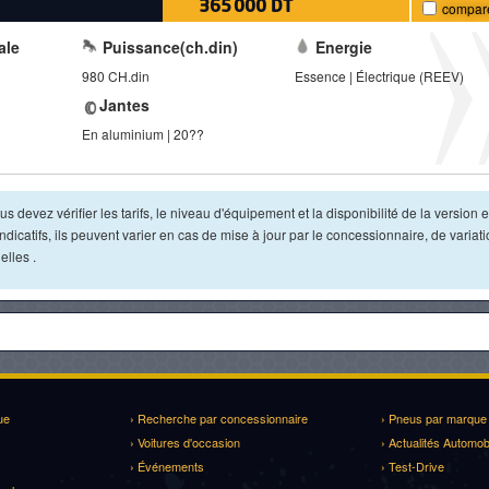
365 000 DT
compar
ale
Puissance(ch.din)
Energie
980 CH.din
Essence | Électrique (REEV)
Jantes
En aluminium | 20??
s devez vérifier les tarifs, le niveau d'équipement et la disponibilité de la version e
dicatifs, ils peuvent varier en cas de mise à jour par le concessionnaire, de variat
lles .
ue
› Recherche par concessionnaire
› Pneus par marque
› Voitures d'occasion
› Actualités Automob
› Événements
› Test-Drive