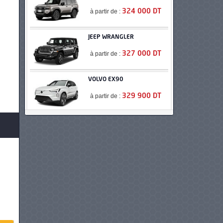
à partir de :
324 000 DT
JEEP WRANGLER
à partir de :
327 000 DT
VOLVO EX90
à partir de :
329 900 DT
JEEP WRANGLER
UNLIMITED
à partir de :
375 000 DT
BMW X5 HYBRIDE
à partir de :
379 900 DT
PORSCHE CAYENNE E-
HYBRID