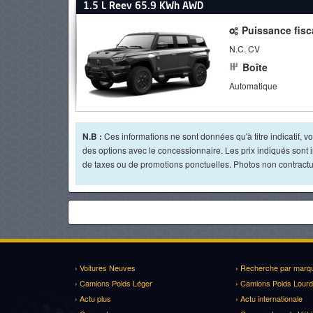
1.5 L Reev 65.9 KWh AWD
Puissance fisc
N.C. CV
Boîte
Automatique
N.B :
Ces informations ne sont données qu'à titre indicatif, vou
des options avec le concessionnaire. Les prix indiqués sont in
de taxes ou de promotions ponctuelles. Photos non contractue
› Voitures Neuves
› Recherche par marq
› Camions Poids Léger
› Camions Poids Lourd
› Actu plus
› Actu internationale