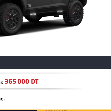
365 000 DT
ix
S :