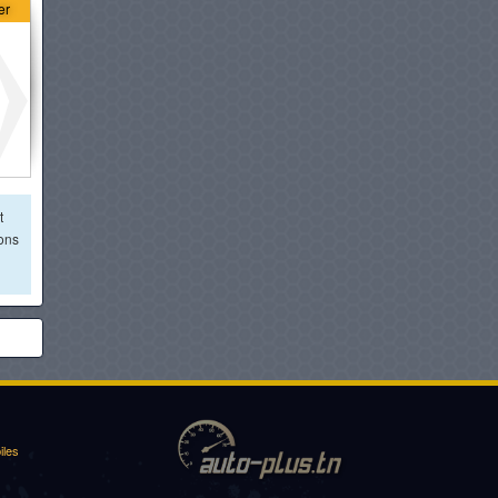
er
à partir de :
395 000 DT
PORSCHE CAYENNE
ELECTRIC
à partir de :
398 000 DT
MERCEDES-BENZ EQE SUV
à partir de :
399 900 DT
t
ions
PORSCHE CAYENNE E-
HYBRID COUPÉ
à partir de :
405 000 DT
iles