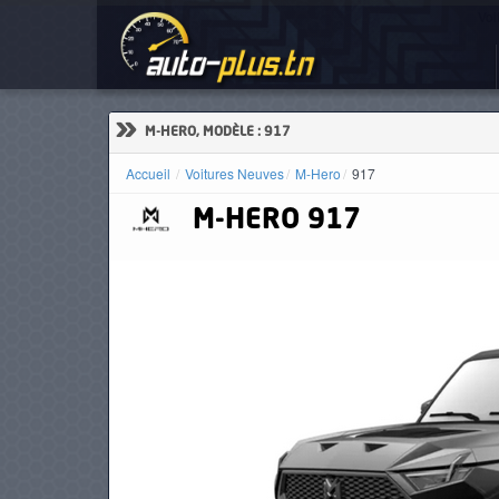
Voi
ACCUEIL
ACTUALITÉS
»
M-HERO, MODÈLE : 917
Accueil
Voitures Neuves
M-Hero
917
M-HERO
917
VOITURES
NEUVES
VOITURES
D'OCCASION
CAMIONS