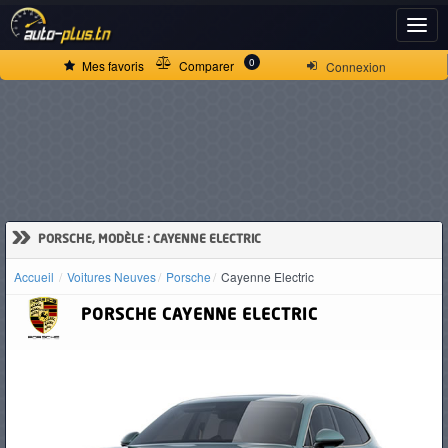
ACCUEIL
0
Mes favoris
Comparer
Connexion
ACTUALITÉS
VOITURES
NEUVES
»
PORSCHE, MODÈLE : CAYENNE ELECTRIC
Accueil
Voitures Neuves
Porsche
Cayenne Electric
VOITURES
PORSCHE
CAYENNE ELECTRIC
D'OCCASION
CAMIONS