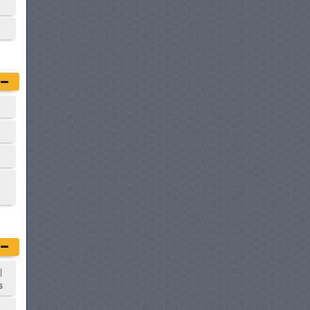
|
|
s