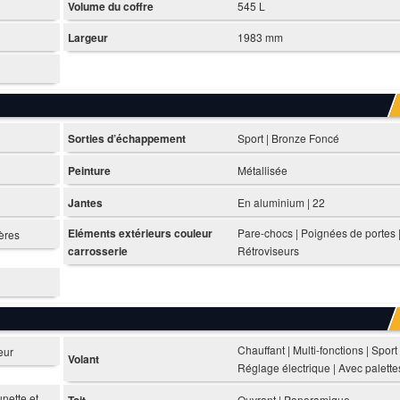
Volume du coffre
545 L
Largeur
1983 mm
Sorties d’échappement
Sport | Bronze Foncé
Peinture
Métallisée
Jantes
En aluminium | 22
Eléments extérieurs couleur
Pare-chocs | Poignées de portes 
ières
carrosserie
Rétroviseurs
Chauffant | Multi-fonctions | Sport 
eur
Volant
Réglage électrique | Avec palette
nette et
Toit
Ouvrant | Panoramique