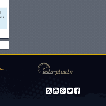
t
ions
iles