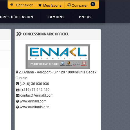
0
Connexion
Mes favoris
Comparer
TURES D'OCCASION
CAMIONS
PNEUS
»
CONCESSIONNAIRE OFFICIEL
Z.I Ariana - Aéroport - BP 129 1080\nTunis Cedex
Tunisie
(+216) 36 036 036
(+216) 71 942 420
contact@ennakl.com
www.ennakl.com
www.auditunisie.tn