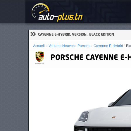
Voi
ACCUEIL
ACTUALITÉS
»
CAYENNE E-HYBRID, VERSION : BLACK EDITION
Accueil
Voitures Neuves
Porsche
Cayenne E-Hybrid
Bla
PORSCHE
CAYENNE E-
VOITURES
NEUVES
VOITURES
D'OCCASION
CAMIONS