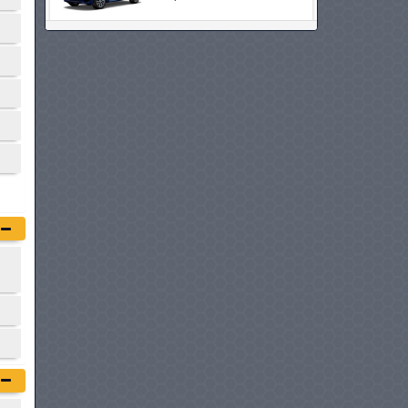
PORSCHE CAYENNE
ELECTRIC
à partir de :
398 000 DT
MERCEDES-BENZ EQE SUV
à partir de :
399 900 DT
PORSCHE CAYENNE E-
HYBRID COUPÉ
à partir de :
405 000 DT
LAND ROVER RANGE
ROVER SPORT
à partir de :
424 900 DT
JAGUAR F-PACE
à partir de :
425 000 DT