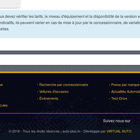
s devez vérifier les tarifs, le niveau d'équipement et la disponibilité de la version e
dicatifs, ils peuvent varier en cas de mise à jour par le concessionnaire, de variat
elles.
ue
› Recherche par concessionnaire
› Pneus par marque
› Voitures d'occasion
› Actualités Automob
› Événements
› Test-Drive
cules
Suivez nous sur
© 2016 - Tous les droits réservés | auto-plus.tn - Développé par
VIRTUAL AUTO