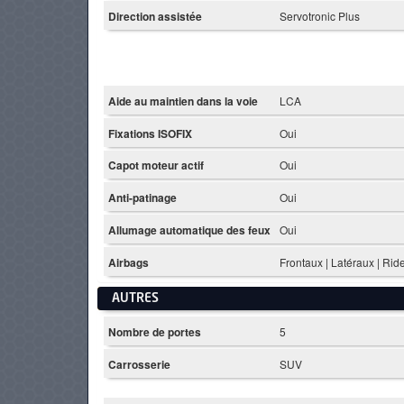
Direction assistée
Servotronic Plus
Aide au maintien dans la voie
LCA
Fixations ISOFIX
Oui
Capot moteur actif
Oui
Anti-patinage
Oui
Allumage automatique des feux
Oui
Airbags
Frontaux | Latéraux | Ri
AUTRES
Nombre de portes
5
Carrosserie
SUV