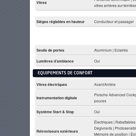
Vitres
vitres arrières sur-teintée
Sièges réglables en hauteur
Conducteur et passager
Seuils de portes
Aluminium | Eclairés
Lumières d’ambiance
Oui
EQUIPEMENTS DE CONFORT
Vitres électriques
Avant/Arrière
Porsche Advanced Cockpi
Instrumentation digitale
pouces
Système Start & Stop
Oui
Électriques | Rabattables 
Dégivrants | Photosensibl
Rétroviseurs extérieurs
Mémoire de position | Éc