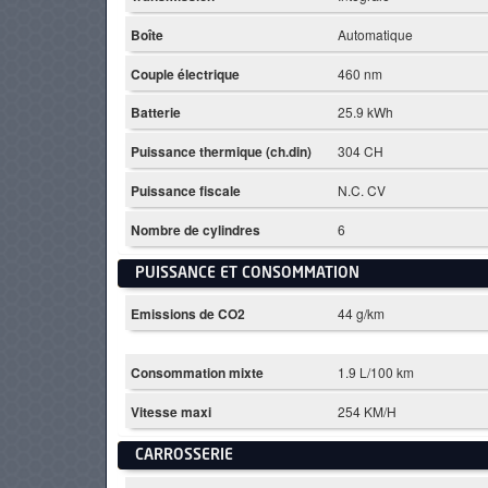
Boîte
Automatique
Couple électrique
460 nm
Batterie
25.9 kWh
Puissance thermique (ch.din)
304 CH
Puissance fiscale
N.C. CV
Nombre de cylindres
6
PUISSANCE ET CONSOMMATION
Emissions de CO2
44 g/km
Consommation mixte
1.9 L/100 km
Vitesse maxi
254 KM/H
CARROSSERIE