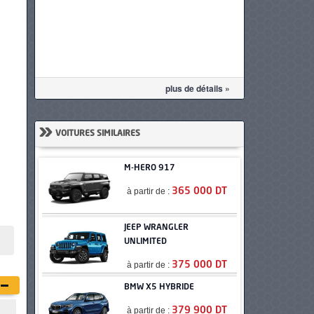
plus de détails »
»
VOITURES SIMILAIRES
M-HERO 917
à partir de :
365 000 DT
JEEP WRANGLER
UNLIMITED
à partir de :
375 000 DT
BMW X5 HYBRIDE
à partir de :
379 900 DT