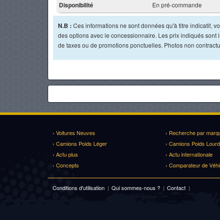
Disponibilité
En pré-commande
N.B :
Ces informations ne sont données qu'à titre indicatif, vou
des options avec le concessionnaire. Les prix indiqués sont in
de taxes ou de promotions ponctuelles. Photos non contractu
› Voitures Neuves
› Recherche par marq
› Camions Poids Léger
› Camions Poids Lourd
› Actu plus
› Actu internationale
› Concepts
› Comparateur de Véhi
Conditions d'utilisation
|
Qui sommes-nous ?
|
Contact
|