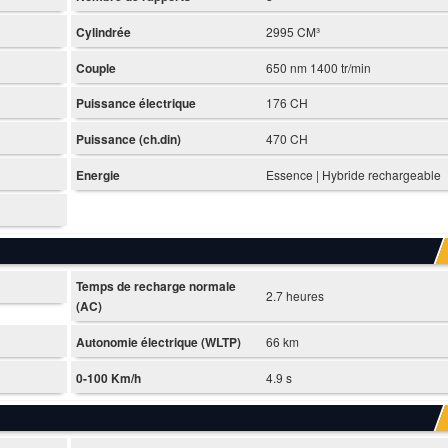
Cylindrée
2995 CM³
Couple
650 nm 1400 tr/min
Puissance électrique
176 CH
Puissance (ch.din)
470 CH
Energie
Essence | Hybride rechargeable
Temps de recharge normale
2.7 heures
(AC)
Autonomie électrique (WLTP)
66 km
0-100 Km/h
4.9 s