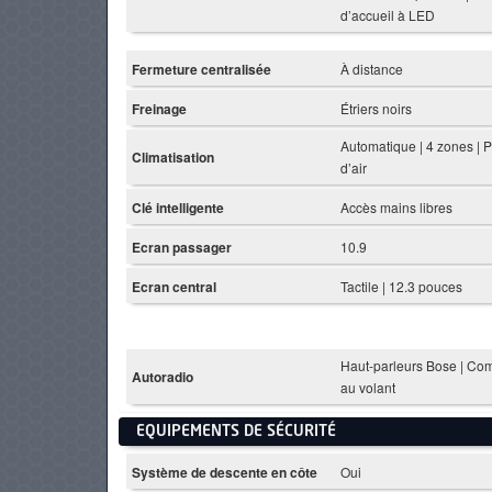
d’accueil à LED
Fermeture centralisée
À distance
Freinage
Étriers noirs
Automatique | 4 zones | P
Climatisation
d’air
Clé intelligente
Accès mains libres
Ecran passager
10.9
Ecran central
Tactile | 12.3 pouces
Haut-parleurs Bose | C
Autoradio
au volant
EQUIPEMENTS DE SÉCURITÉ
Système de descente en côte
Oui