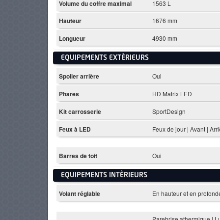
Volume du coffre maximal
1563 L
Hauteur
1676 mm
Longueur
4930 mm
EQUIPEMENTS EXTÈRIEURS
Spoiler arrière
Oui
Phares
HD Matrix LED
Kit carrosserie
SportDesign
Feux à LED
Feux de jour | Avant | Arr
Barres de toit
Oui
EQUIPEMENTS INTÈRIEURS
Volant réglable
En hauteur et en profond
Parebrise athermique | Lu