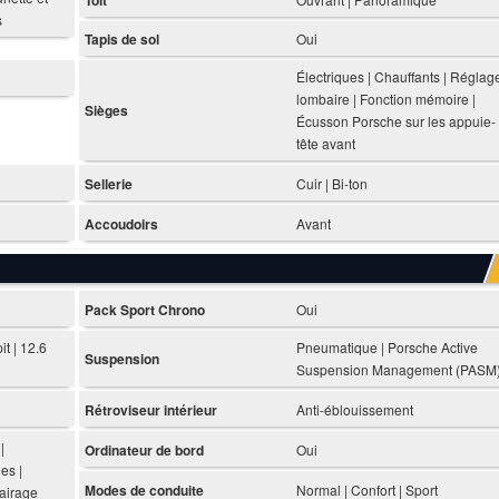
s
Tapis de sol
Oui
Électriques | Chauffants | Réglag
lombaire | Fonction mémoire |
Sièges
Écusson Porsche sur les appuie-
tête avant
Sellerie
Cuir | Bi-ton
Accoudoirs
Avant
Pack Sport Chrono
Oui
t | 12.6
Pneumatique | Porsche Active
Suspension
Suspension Management (PASM
Rétroviseur intérieur
Anti-éblouissement
|
Ordinateur de bord
Oui
es |
Modes de conduite
Normal | Confort | Sport
lairage