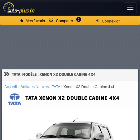
ACCUEIL
0
Mes favoris
Comparer
Connexion
ACTUALITÉS
VOITURES
NEUVES
»
TATA, MODÈLE : XENON X2 DOUBLE CABINE 4X4
Accueil
Voitures Neuves
TATA
Xenon X2 Double Cabine 4x4
VOITURES
TATA
XENON X2 DOUBLE CABINE 4X4
D'OCCASION
CAMIONS