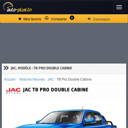
ACCUEIL
0
Mes favoris
Comparer
Connexion
ACTUALITÉS
VOITURES
NEUVES
»
JAC, MODÈLE : T8 PRO DOUBLE CABINE
Accueil
Voitures Neuves
JAC
T8 Pro Double Cabine
VOITURES
JAC
T8 PRO DOUBLE CABINE
D'OCCASION
CAMIONS