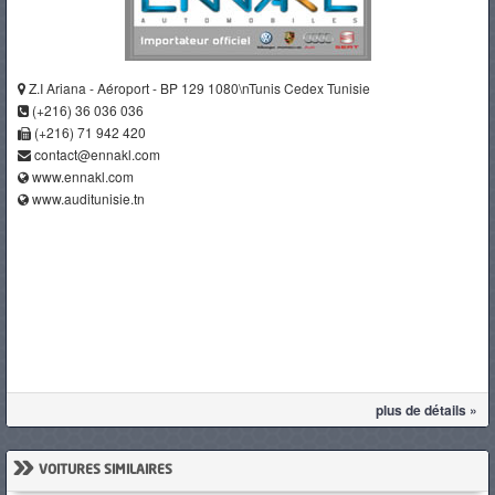
Z.I Ariana - Aéroport - BP 129 1080\nTunis Cedex Tunisie
(+216) 36 036 036
(+216) 71 942 420
contact@ennakl.com
www.ennakl.com
www.auditunisie.tn
plus de détails »
»
VOITURES SIMILAIRES