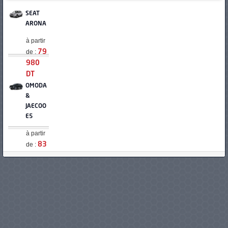
SEAT
ARONA
à partir
de :
79
980
DT
OMODA
&
JAECOO
E5
à partir
de :
83
900
DT
MG
MOTORS
S5
à partir
de :
84