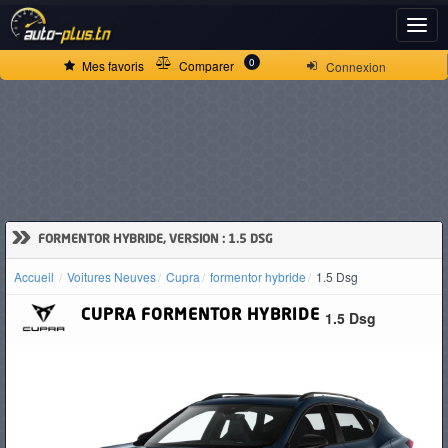
ACCUEIL
0
Mes favoris
Comparer
Connexion
ACTUALITÉS
VOITURES
NEUVES
»
FORMENTOR HYBRIDE, VERSION : 1.5 DSG
Accueil
Voitures Neuves
Cupra
formentor hybride
1.5 Dsg
VOITURES
CUPRA
FORMENTOR HYBRIDE
1.5 Dsg
D'OCCASION
CAMIONS