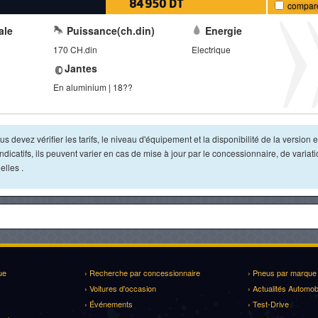
84 950 DT
compar
ale
Puissance(ch.din)
Energie
170 CH.din
Electrique
Jantes
En aluminium | 18??
s devez vérifier les tarifs, le niveau d'équipement et la disponibilité de la version e
dicatifs, ils peuvent varier en cas de mise à jour par le concessionnaire, de variat
lles .
ue
› Recherche par concessionnaire
› Pneus par marque
› Voitures d'occasion
› Actualités Automob
› Événements
› Test-Drive