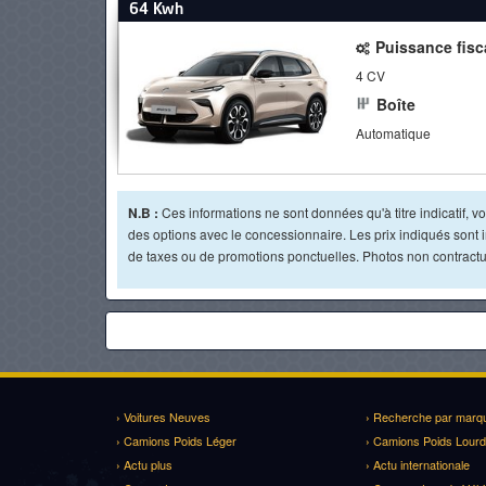
64 Kwh
Puissance fisc
4 CV
Boîte
Automatique
N.B :
Ces informations ne sont données qu'à titre indicatif, vou
des options avec le concessionnaire. Les prix indiqués sont in
de taxes ou de promotions ponctuelles. Photos non contractue
› Voitures Neuves
› Recherche par marq
› Camions Poids Léger
› Camions Poids Lourd
› Actu plus
› Actu internationale