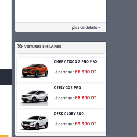
plus de détails »
»
VOITURES SIMILAIRES
CHERY TIGGO 2 PRO MAX
à partir de :
66 990 DT
GEELY GX3 PRO
à partir de :
68 800 DT
DFSK GLORY 500
à partir de :
69 900 DT