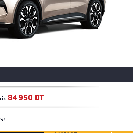
84 950 DT
rix
S :