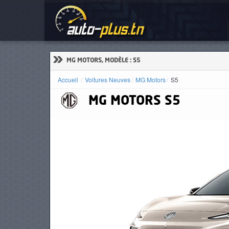
Voi
ACCUEIL
ACTUALITÉS
»
MG MOTORS, MODÈLE : S5
Accueil
Voitures Neuves
MG Motors
S5
MG MOTORS
S5
VOITURES
NEUVES
VOITURES
D'OCCASION
CAMIONS