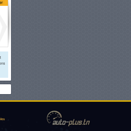
er
GEELY COOLRAY
à partir de :
72 800 DT
OPEL CROSSLAND
à partir de :
72 900 DT
VOLKSWAGEN T-CROSS
t
à partir de :
74 980 DT
ions
SUZUKI FRONX
à partir de :
76 900 DT
DFSK E5 PHEV
à partir de :
76 900 DT
iles
CHERY I03