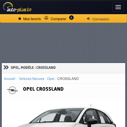
ACCUEIL
0
Mes favoris
Comparer
Connexion
ACTUALITÉS
VOITURES
NEUVES
»
OPEL, MODÈLE : CROSSLAND
Accueil
Voitures Neuves
Opel
CROSSLAND
VOITURES
OPEL
CROSSLAND
D'OCCASION
CAMIONS