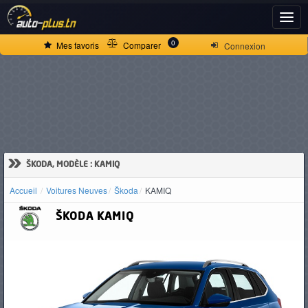
ACCUEIL
0
Mes favoris
Comparer
Connexion
ACTUALITÉS
VOITURES
NEUVES
»
ŠKODA, MODÈLE : KAMIQ
Accueil
Voitures Neuves
Škoda
KAMIQ
VOITURES
ŠKODA
KAMIQ
D'OCCASION
CAMIONS