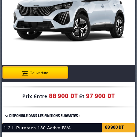
PNEUS
Couverture
88 900 DT
97 900 DT
Prix Entre
Et
DISPONIBLE DANS LES FINITIONS SUIVANTES :
1.2 L Puretech 130 Active BVA
88 900 DT