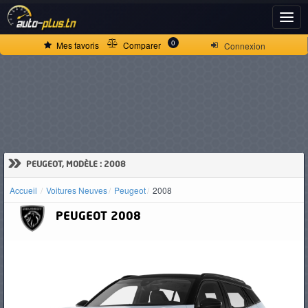
ACCUEIL
0
Mes favoris
Comparer
Connexion
ACTUALITÉS
VOITURES
NEUVES
»
PEUGEOT, MODÈLE : 2008
Accueil
Voitures Neuves
Peugeot
2008
VOITURES
PEUGEOT
2008
D'OCCASION
CAMIONS