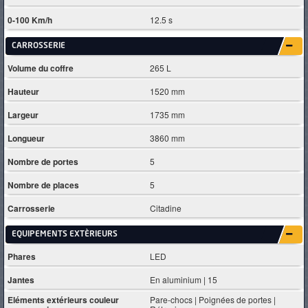
0-100 Km/h
12.5 s
CARROSSERIE
Volume du coffre
265 L
Hauteur
1520 mm
Largeur
1735 mm
Longueur
3860 mm
Nombre de portes
5
Nombre de places
5
Carrosserie
Citadine
EQUIPEMENTS EXTÈRIEURS
Phares
LED
Jantes
En aluminium | 15
Eléments extérieurs couleur
Pare-chocs | Poignées de portes |