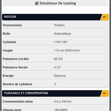
Simulateur De Leasing
MOTEUR
Transmission
Traction
Boîte
Automatique
Cylindrée
1197 CM³
Couple
112 nm 4300 tr/min
Puissance (ch.din)
82 CH
Puissance fiscale
4 CV
Energie
Essence
Nombre de cylindres
3
PUISSANCE ET CONSOMMATION
Consommation mixte
4.4 L/100 km
Vitesse maxi
165 KM/H