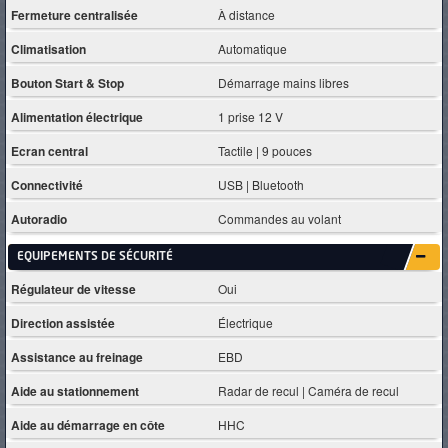
Fermeture centralisée
À distance
Climatisation
Automatique
Bouton Start & Stop
Démarrage mains libres
Alimentation électrique
1 prise 12 V
Ecran central
Tactile | 9 pouces
Connectivité
USB | Bluetooth
Autoradio
Commandes au volant
EQUIPEMENTS DE SÉCURITÉ
Régulateur de vitesse
Oui
Direction assistée
Électrique
Assistance au freinage
EBD
Aide au stationnement
Radar de recul | Caméra de recul
Aide au démarrage en côte
HHC