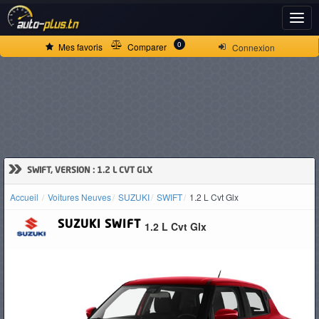
ACCUEIL
0
Mes favoris
Comparer
Connexion
ACTUALITÉS
VOITURES
NEUVES
»
SWIFT, VERSION : 1.2 L CVT GLX
Accueil
Voitures Neuves
SUZUKI
SWIFT
1.2 L Cvt Glx
VOITURES
SUZUKI
SWIFT
1.2 L Cvt Glx
D'OCCASION
CAMIONS