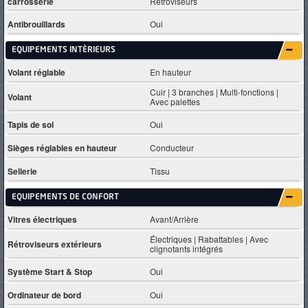
carrosserie
Rétroviseurs
Antibrouillards
Oui
EQUIPEMENTS INTÈRIEURS
Volant réglable
En hauteur
Cuir | 3 branches | Multi-fonctions |
Volant
Avec palettes
Tapis de sol
Oui
Sièges réglables en hauteur
Conducteur
Sellerie
Tissu
EQUIPEMENTS DE CONFORT
Vitres électriques
Avant/Arrière
Électriques | Rabattables | Avec
Rétroviseurs extérieurs
clignotants intégrés
Système Start & Stop
Oui
Ordinateur de bord
Oui