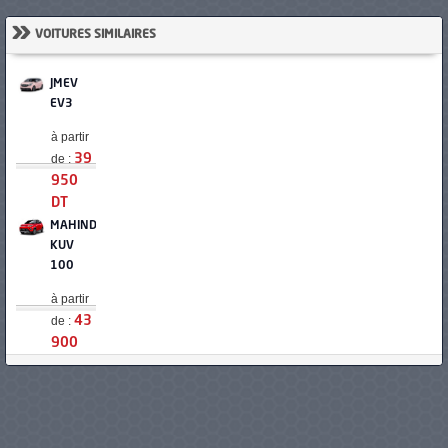
»
VOITURES SIMILAIRES
JMEV
EV3
à partir
de :
39
950
DT
MAHINDRA
KUV
100
à partir
de :
43
900
DT
BYD
DOLPHIN
SURF