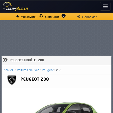
ACCUEIL
0
Mes favoris
Comparer
Connexion
ACTUALITÉS
VOITURES
NEUVES
»
PEUGEOT, MODÈLE : 208
Accueil
Voitures Neuves
Peugeot
208
VOITURES
PEUGEOT
208
D'OCCASION
CAMIONS