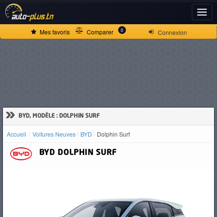
ACCUEIL
0
Mes favoris
Comparer
Connexion
ACTUALITÉS
VOITURES
NEUVES
»
BYD, MODÈLE : DOLPHIN SURF
Accueil
Voitures Neuves
BYD
Dolphin Surf
VOITURES
BYD
DOLPHIN SURF
D'OCCASION
CAMIONS