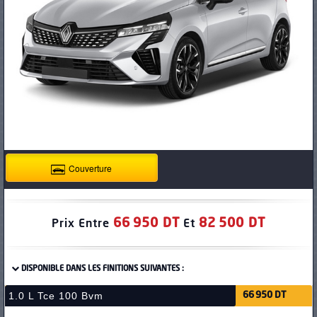
PNEUS
Couverture
66 950 DT
82 500 DT
Prix Entre
Et
DISPONIBLE DANS LES FINITIONS SUIVANTES :
1.0 L Tce 100 Bvm
66 950 DT