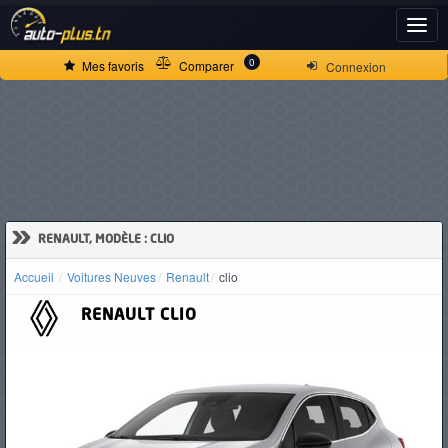
ACCUEIL
0
Mes favoris
Comparer
Connexion
ACTUALITÉS
VOITURES
NEUVES
»
RENAULT, MODÈLE : CLIO
Accueil
Voitures Neuves
Renault
clio
VOITURES
RENAULT
CLIO
D'OCCASION
CAMIONS