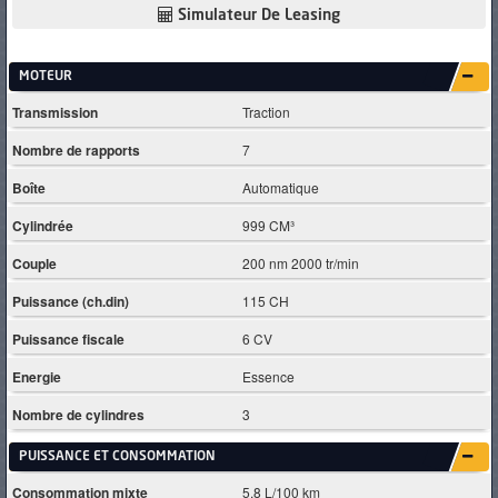
Simulateur De Leasing
MOTEUR
Transmission
Traction
Nombre de rapports
7
Boîte
Automatique
Cylindrée
999 CM³
Couple
200 nm 2000 tr/min
Puissance (ch.din)
115 CH
Puissance fiscale
6 CV
Energie
Essence
Nombre de cylindres
3
PUISSANCE ET CONSOMMATION
Consommation mixte
5.8 L/100 km