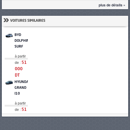
plus de détails »
»
VOITURES SIMILAIRES
BYD
DOLPHIN
SURF
à partir
de :
51
000
DT
HYUNDAI
GRAND
I10
à partir
de :
51
950
DT
KIA