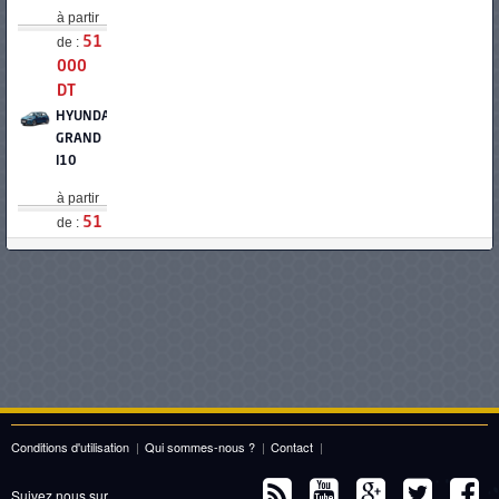
à partir
de :
51
000
DT
HYUNDAI
GRAND
I10
à partir
de :
51
950
DT
KIA
PICANTO
à partir
de :
53
480
DT
Conditions d'utilisation
|
Qui sommes-nous ?
|
Contact
|
SUZUKI
SWIFT
Suivez nous sur