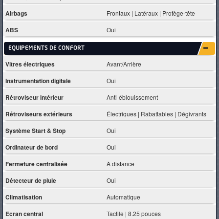
Airbags
Frontaux | Latéraux | Protège-tête
ABS
Oui
EQUIPEMENTS DE CONFORT
Vitres électriques
Avant/Arrière
Instrumentation digitale
Oui
Rétroviseur intérieur
Anti-éblouissement
Rétroviseurs extérieurs
Électriques | Rabattables | Dégivrants
Système Start & Stop
Oui
Ordinateur de bord
Oui
Fermeture centralisée
À distance
Détecteur de pluie
Oui
Climatisation
Automatique
Ecran central
Tactile | 8.25 pouces