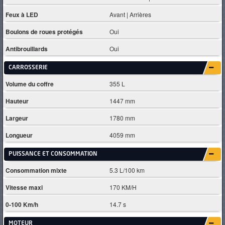
Feux à LED
Avant | Arrières
Boulons de roues protégés
Oui
Antibrouillards
Oui
CARROSSERIE
Volume du coffre
355 L
Hauteur
1447 mm
Largeur
1780 mm
Longueur
4059 mm
PUISSANCE ET CONSOMMATION
Consommation mixte
5.3 L/100 km
Vitesse maxi
170 KM/H
0-100 Km/h
14.7 s
MOTEUR