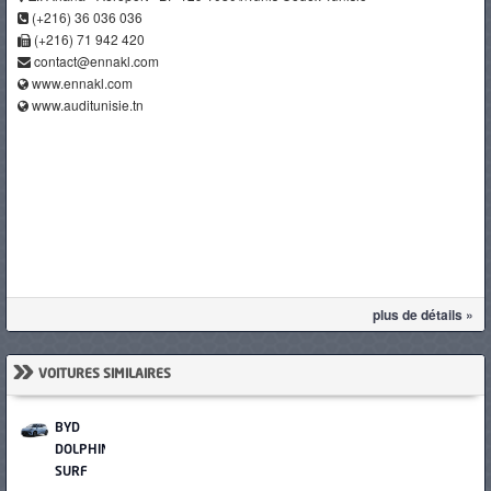
(+216) 36 036 036
(+216) 71 942 420
contact@ennakl.com
www.ennakl.com
www.auditunisie.tn
plus de détails »
»
VOITURES SIMILAIRES
BYD
DOLPHIN
SURF