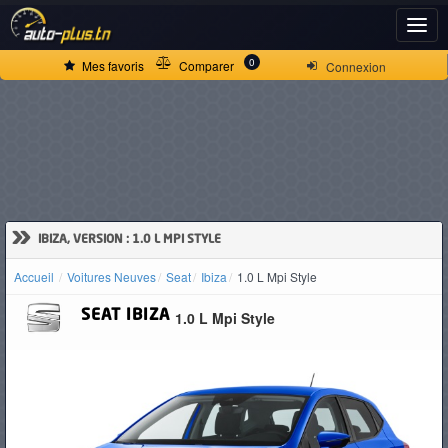
ACCUEIL
0
Mes favoris
Comparer
Connexion
ACTUALITÉS
VOITURES
NEUVES
»
IBIZA, VERSION : 1.0 L MPI STYLE
Accueil
Voitures Neuves
Seat
Ibiza
1.0 L Mpi Style
VOITURES
SEAT
IBIZA
1.0 L Mpi Style
D'OCCASION
CAMIONS