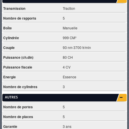
Transmission
Traction
Nombre de rapports
5
Boîte
Manuelle
Cylindrée
999 CM³
Couple
93 nm 3700 tr/min
Puissance (ch.din)
80 CH
Puissance fiscale
4 CV
Energie
Essence
Nombre de cylindres
3
AUTRES
Nombre de portes
5
Nombre de places
5
Garantie
3 ans