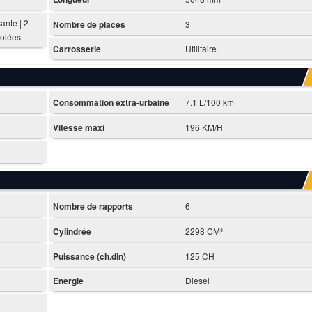
sante | 2
Nombre de places
3
tolées
Carrosserie
Utilitaire
Consommation extra-urbaine
7.1 L/100 km
Vitesse maxi
196 KM/H
Nombre de rapports
6
Cylindrée
2298 CM³
Puissance (ch.din)
125 CH
Energie
Diesel