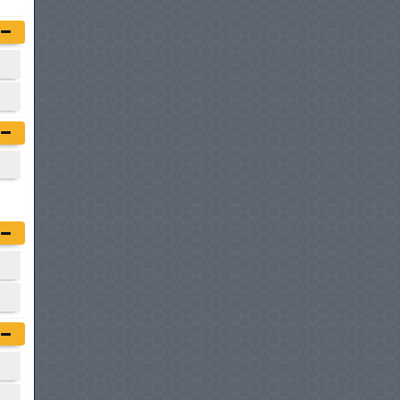
DFSK EC75
à partir de :
79 900 DT
TOYOTA HIACE VAN
à partir de :
83 900 DT
FIAT DUCATO
à partir de :
84 000 DT
VOLKSWAGEN UTILITAIRES
CADDY CARGO
à partir de :
84 980 DT
FIAT SCUDO FOURGON
à partir de :
86 400 DT
CENNTRO LOGISTAR 260