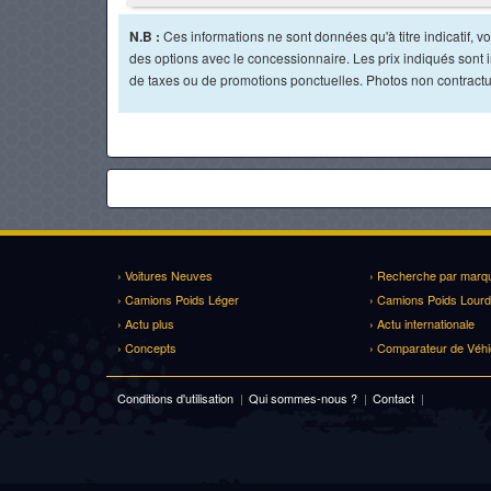
N.B :
Ces informations ne sont données qu'à titre indicatif, vou
des options avec le concessionnaire. Les prix indiqués sont in
de taxes ou de promotions ponctuelles. Photos non contractu
› Voitures Neuves
› Recherche par marq
› Camions Poids Léger
› Camions Poids Lourd
› Actu plus
› Actu internationale
› Concepts
› Comparateur de Véhi
Conditions d'utilisation
|
Qui sommes-nous ?
|
Contact
|