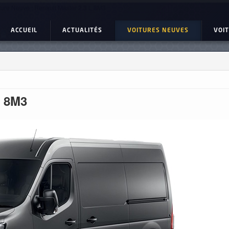
ture Neuve : Renault Master 2.3 L 8M3
ACCUEIL
ACTUALITÉS
VOITURES NEUVES
VOI
L 8M3