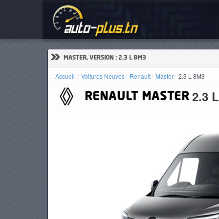
Voi
ACCUEIL
ACTUALITÉS
»
MASTER, VERSION : 2.3 L 8M3
Accueil
Voitures Neuves
Renault
Master
2.3 L 8M3
2.3 
RENAULT
MASTER
VOITURES
NEUVES
VOITURES
D'OCCASION
CAMIONS