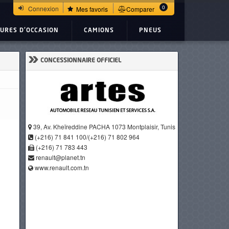
0
Connexion
Mes favoris
Comparer
TURES D'OCCASION
CAMIONS
PNEUS
»
CONCESSIONNAIRE OFFICIEL
39, Av. Kheïreddine PACHA 1073 Montplaisir, Tunis
(+216) 71 841 100/(+216) 71 802 964
(+216) 71 783 443
renault@planet.tn
www.renault.com.tn