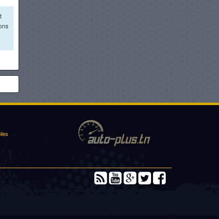
t
ions
iles