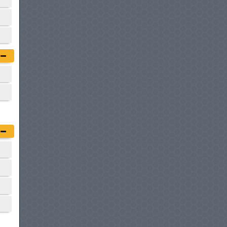
à partir de :
88 600 DT
PEUGEOT EXPERT
à partir de :
88 900 DT
CITROËN JUMPY FOURGON
à partir de :
88 900 DT
CITROËN JUMPER
à partir de :
97 900 DT