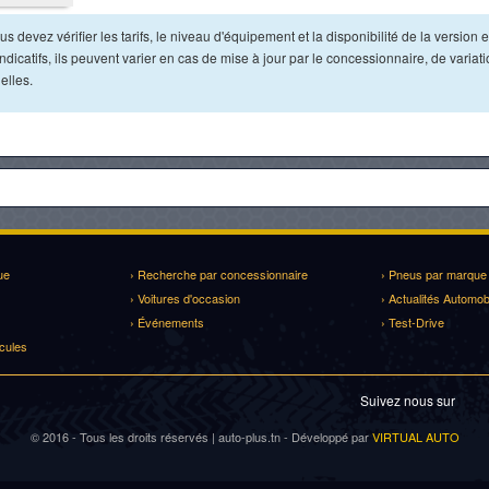
s devez vérifier les tarifs, le niveau d'équipement et la disponibilité de la version e
dicatifs, ils peuvent varier en cas de mise à jour par le concessionnaire, de variat
elles.
ue
› Recherche par concessionnaire
› Pneus par marque
› Voitures d'occasion
› Actualités Automob
› Événements
› Test-Drive
cules
Suivez nous sur
© 2016 - Tous les droits réservés | auto-plus.tn - Développé par
VIRTUAL AUTO