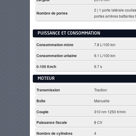
2 | 1 porte latérale coulis
Nombre de portes
portes arrières battantes 
PUISSANCE ET CONSOMMATION
Consommation mixte
7.8 L/100 km
Consommation urbaine
9.1 L/100 km
0-100 Km/h
9.7 s
MOTEUR
Transmission
Traction
Boîte
Manuelle
Couple
310 nm 1250 tr/min
Puissance fiscale
8 CV
Nombre de cylindres
4