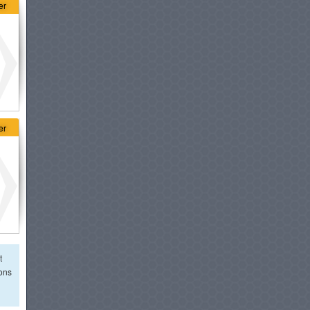
à partir de :
62 990 DT
er
CENNTRO LOGISTAR 210
à partir de :
66 900 DT
CITROËN BERLINGO VAN
à partir de :
67 490 DT
er
DFSK EC75
à partir de :
79 900 DT
TOYOTA HIACE VAN
à partir de :
83 900 DT
t
ions
FIAT DUCATO
à partir de :
84 000 DT