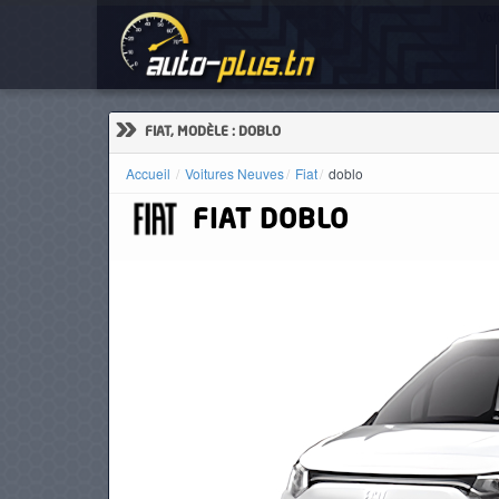
Voi
ACCUEIL
ACTUALITÉS
»
FIAT, MODÈLE : DOBLO
Accueil
Voitures Neuves
Fiat
doblo
FIAT
DOBLO
VOITURES
NEUVES
VOITURES
D'OCCASION
CAMIONS