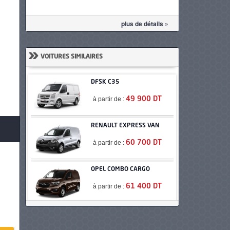
plus de détails »
»
VOITURES SIMILAIRES
DFSK C35
à partir de :
49 900 DT
RENAULT EXPRESS VAN
à partir de :
60 700 DT
OPEL COMBO CARGO
à partir de :
61 400 DT
PEUGEOT PARTNER