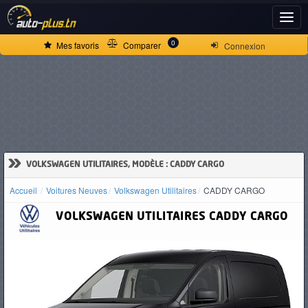
ACCUEIL
0
Mes favoris
Comparer
Connexion
ACTUALITÉS
VOITURES
NEUVES
»
VOLKSWAGEN UTILITAIRES, MODÈLE : CADDY CARGO
Accueil
Voitures Neuves
Volkswagen Utilitaires
CADDY CARGO
VOITURES
VOLKSWAGEN UTILITAIRES
CADDY CARGO
D'OCCASION
CAMIONS