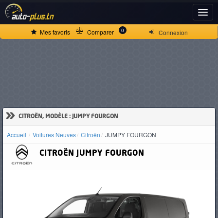
ACCUEIL
0
Mes favoris
Comparer
Connexion
ACTUALITÉS
VOITURES
NEUVES
»
CITROËN, MODÈLE : JUMPY FOURGON
Accueil
Voitures Neuves
Citroën
JUMPY FOURGON
VOITURES
CITROËN
JUMPY FOURGON
D'OCCASION
CAMIONS