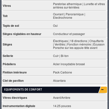
Parebrise athermique | Lunette et vitres
Vitres
arrières sur-teintées
Ouvrant | Panoramique |
Toit
Electrochrome
Tapis de sol
Oui
Sièges réglables en hauteur
Conducteur et passager
Électriques | 18 directions | Chauffants
Sièges
| Ventilés | Fonction mémoire | Écusson
Porsche sur les appuie-tête avant
Sellerie
Cuir | Bi-ton
Pédaliers
Acier inoxydable brossé
Finition intérieure
Pack Carbone
Ciel de pavillon
Alcantara
EQUIPEMENTS DE CONFORT
Vitres électriques
Avant/Arrière
Instrumentation digitale
14.25 pouces