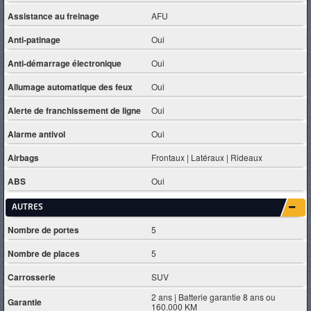
Assistance au freinage
AFU
Anti-patinage
Oui
Anti-démarrage électronique
Oui
Allumage automatique des feux
Oui
Alerte de franchissement de ligne
Oui
Alarme antivol
Oui
Airbags
Frontaux | Latéraux | Rideaux
ABS
Oui
AUTRES
Nombre de portes
5
Nombre de places
5
Carrosserie
SUV
2 ans | Batterie garantie 8 ans ou
Garantie
160.000 KM