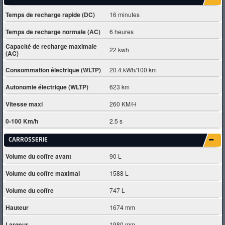
Temps de recharge rapide (DC)
16 minutes
Temps de recharge normale (AC)
6 heures
Capacité de recharge maximale
22 kwh
(AC)
Consommation électrique (WLTP)
20.4 kWh/100 km
Autonomie électrique (WLTP)
623 km
Vitesse maxi
260 KM/H
0-100 Km/h
2.5 s
CARROSSERIE
Volume du coffre avant
90 L
Volume du coffre maximal
1588 L
Volume du coffre
747 L
Hauteur
1674 mm
Largeur
1980 mm