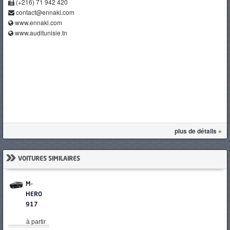
(+216) 71 942 420
contact@ennakl.com
www.ennakl.com
www.auditunisie.tn
plus de détails »
»
VOITURES SIMILAIRES
M-
HERO
917
à partir