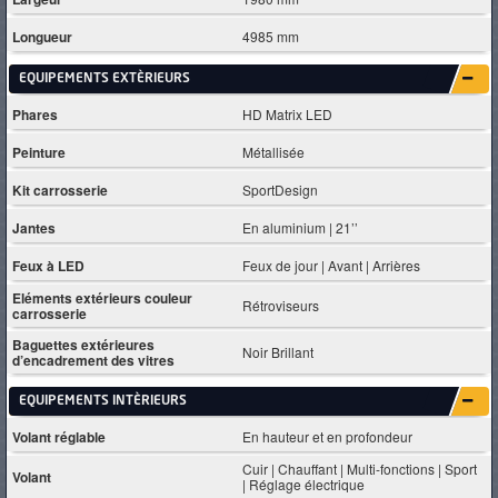
Longueur
4985 mm
EQUIPEMENTS EXTÈRIEURS
Phares
HD Matrix LED
Peinture
Métallisée
Kit carrosserie
SportDesign
Jantes
En aluminium | 21’’
Feux à LED
Feux de jour | Avant | Arrières
Eléments extérieurs couleur
Rétroviseurs
carrosserie
Baguettes extérieures
Noir Brillant
d’encadrement des vitres
EQUIPEMENTS INTÈRIEURS
Volant réglable
En hauteur et en profondeur
Cuir | Chauffant | Multi-fonctions | Sport
Volant
| Réglage électrique