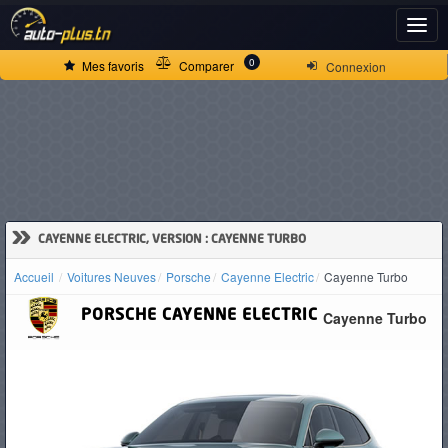
ACCUEIL
0
Mes favoris
Comparer
Connexion
ACTUALITÉS
VOITURES
NEUVES
»
CAYENNE ELECTRIC, VERSION : CAYENNE TURBO
Accueil
Voitures Neuves
Porsche
Cayenne Electric
Cayenne Turbo
VOITURES
PORSCHE
CAYENNE ELECTRIC
Cayenne Turbo
D'OCCASION
CAMIONS