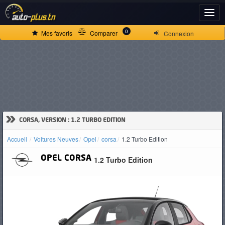
ACCUEIL
0
Mes favoris
Comparer
Connexion
ACTUALITÉS
VOITURES
NEUVES
»
CORSA, VERSION : 1.2 TURBO EDITION
Accueil
Voitures Neuves
Opel
corsa
1.2 Turbo Edition
VOITURES
OPEL
CORSA
1.2 Turbo Edition
D'OCCASION
CAMIONS