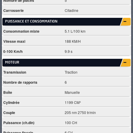
Nombre de places
5
Carrosserie
Citadine
PUISSANCE ET CONSOMMATION
Consommation mixte
5.1 L/100 km
Vitesse maxi
188 KM/H
0-100 Km/h
9.9 s
MOTEUR
Transmission
Traction
Nombre de rapports
6
Boîte
Manuelle
Cylindrée
1199 CM³
Couple
205 nm 2750 tr/min
Puissance (ch.din)
100 CH
Puissance fiscale
6 CV