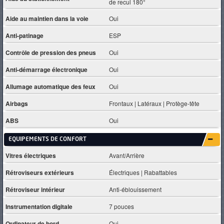
de recul 180°
Aide au maintien dans la voie
Oui
Anti-patinage
ESP
Contrôle de pression des pneus
Oui
Anti-démarrage électronique
Oui
Allumage automatique des feux
Oui
Airbags
Frontaux | Latéraux | Protège-tête
ABS
Oui
EQUIPEMENTS DE CONFORT
Vitres électriques
Avant/Arrière
Rétroviseurs extérieurs
Électriques | Rabattables
Rétroviseur intérieur
Anti-éblouissement
Instrumentation digitale
7 pouces
Ordinateur de bord
Oui