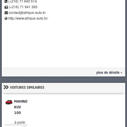
(+216) 71 940 514
(+216) 71 941 393
contact@afrique-auto.tn
http://www.afrique-auto.tn/
plus de détails »
»
VOITURES SIMILAIRES
MAHINDRA
KUV
100
à partir