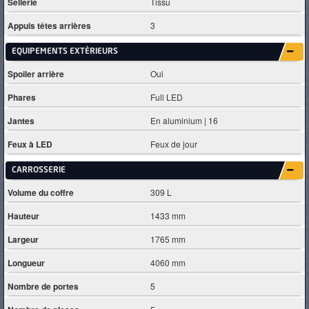
Sellerie
Tissu
Appuis têtes arrières
3
EQUIPEMENTS EXTÈRIEURS
Spoiler arrière
Oui
Phares
Full LED
Jantes
En aluminium | 16
Feux à LED
Feux de jour
CARROSSERIE
Volume du coffre
309 L
Hauteur
1433 mm
Largeur
1765 mm
Longueur
4060 mm
Nombre de portes
5